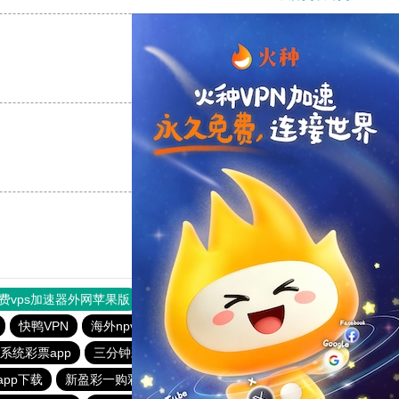
支持
[0]
反对
[0]
支持
[0]
反对
[0]
费vps加速器外网苹果版
旋风加速度器
快连加速器
快鸭VPN
海外npv加速器官网
新人送29元彩金平台
系统彩票app
三分钟彩票app下载
新人送29元彩金平台
pp下载
新盈彩一购彩大厅
全民彩票安卓版