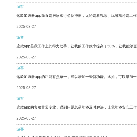
游客
这款加速器app简直是居家旅行必备神器，无论是看视频、玩游戏还是工
2025-03-27
游客
这款app是我工作上的得力助手，让我的工作效率提高了50%，让我能够
2025-03-27
游客
这款加速器app的功能有点单一，可以增加一些新功能。比如，可以增加
2025-03-27
游客
这款app的客服非常专业，遇到问题总是能够及时解决，让我能够安心工作
2025-03-27
游客