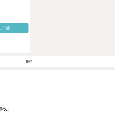
PC下载
排行
游戏。