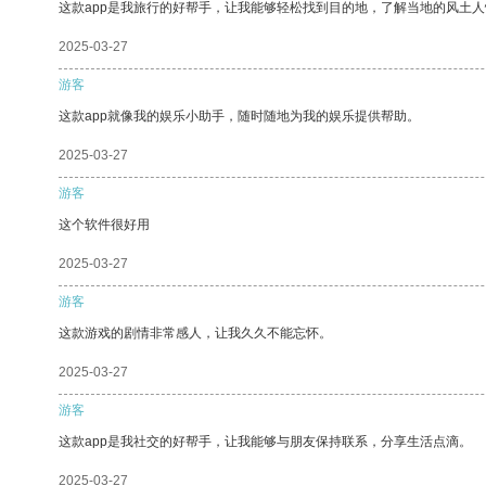
这款app是我旅行的好帮手，让我能够轻松找到目的地，了解当地的风土人
2025-03-27
游客
这款app就像我的娱乐小助手，随时随地为我的娱乐提供帮助。
2025-03-27
游客
这个软件很好用
2025-03-27
游客
这款游戏的剧情非常感人，让我久久不能忘怀。
2025-03-27
游客
这款app是我社交的好帮手，让我能够与朋友保持联系，分享生活点滴。
2025-03-27