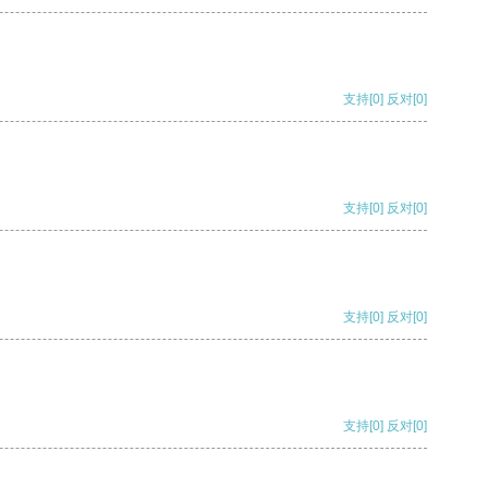
支持
[0]
反对
[0]
支持
[0]
反对
[0]
支持
[0]
反对
[0]
支持
[0]
反对
[0]