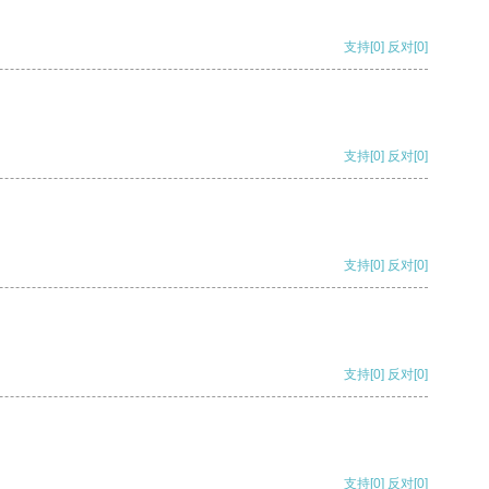
支持
[0]
反对
[0]
支持
[0]
反对
[0]
支持
[0]
反对
[0]
支持
[0]
反对
[0]
支持
[0]
反对
[0]