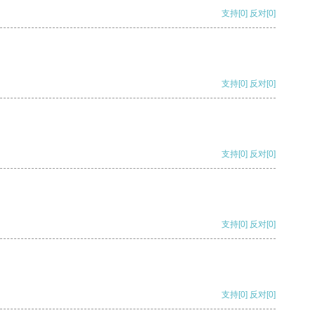
支持
[0]
反对
[0]
支持
[0]
反对
[0]
支持
[0]
反对
[0]
支持
[0]
反对
[0]
支持
[0]
反对
[0]