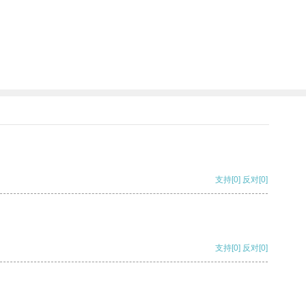
支持
[0]
反对
[0]
支持
[0]
反对
[0]