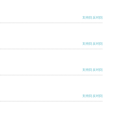
支持
[0]
反对
[0]
支持
[0]
反对
[0]
支持
[0]
反对
[0]
支持
[0]
反对
[0]