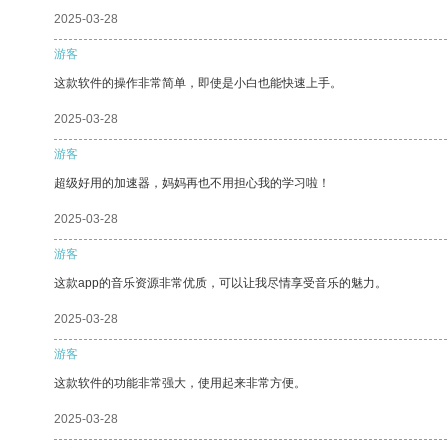
2025-03-28
游客
这款软件的操作非常简单，即使是小白也能快速上手。
2025-03-28
游客
超级好用的加速器，妈妈再也不用担心我的学习啦！
2025-03-28
游客
这款app的音乐资源非常优质，可以让我尽情享受音乐的魅力。
2025-03-28
游客
这款软件的功能非常强大，使用起来非常方便。
2025-03-28