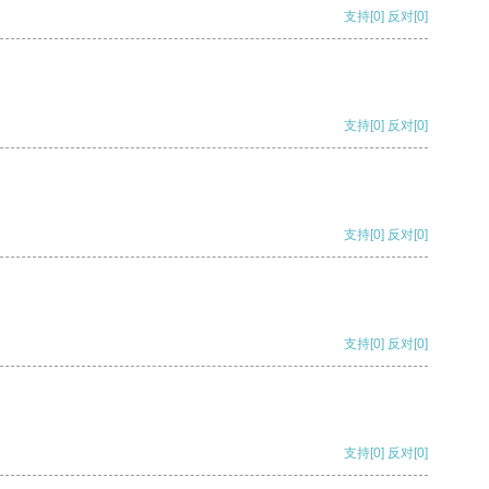
支持
[0]
反对
[0]
支持
[0]
反对
[0]
支持
[0]
反对
[0]
支持
[0]
反对
[0]
支持
[0]
反对
[0]