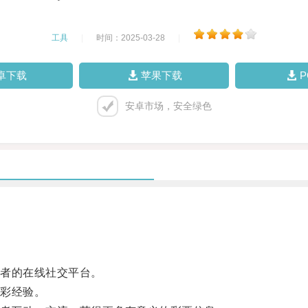
工具
|
时间：2025-03-28
|
卓下载
苹果下载
安卓市场，安全绿色
者的在线社交平台。
彩经验。