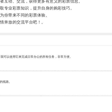
者互动、交流，获得更多有意义的彩票信息。
取专业彩票知识，提升自身的购彩技巧。
为你带来不同的彩票体验。
情奔放的交流平台吧！。
。我可以使用它来完成日常办公的所有任务，非常方便。
区的线路。