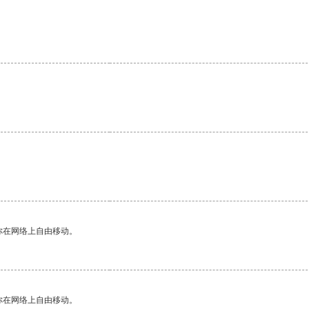
。
你在网络上自由移动。
你在网络上自由移动。