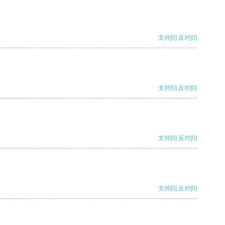
支持
[0]
反对
[0]
支持
[0]
反对
[0]
支持
[0]
反对
[0]
支持
[0]
反对
[0]