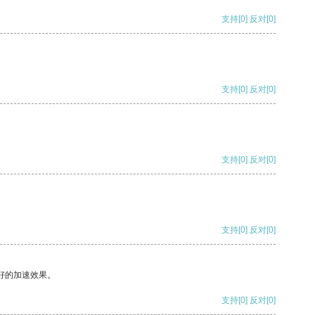
支持
[0]
反对
[0]
支持
[0]
反对
[0]
支持
[0]
反对
[0]
支持
[0]
反对
[0]
好的加速效果。
支持
[0]
反对
[0]