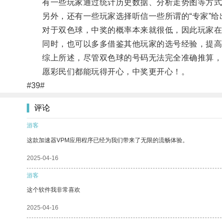
有一些玩家通过统计历史数据、分析走势图等方式
另外，还有一些玩家选择听信一些所谓的“专家”给
对于双色球，中奖的概率本来就很低，因此玩家在
同时，也可以多多借鉴其他玩家的选号经验，提高
综上所述，尽管双色球的号码无法完全准确推算，
愿彩民们都能玩得开心，中奖更开心！。
#39#
评论
游客
这款加速器VPM应用程序已经为我们带来了无限的流畅体验。
2025-04-16
游客
这个软件我非常喜欢
2025-04-16