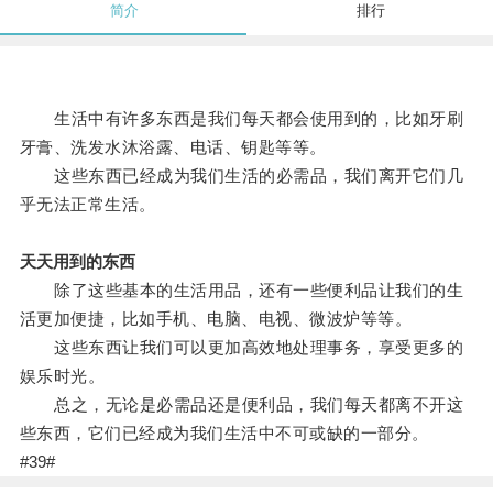
简介
排行
生活中有许多东西是我们每天都会使用到的，比如牙刷
牙膏、洗发水沐浴露、电话、钥匙等等。
这些东西已经成为我们生活的必需品，我们离开它们几
乎无法正常生活。
天天用到的东西
除了这些基本的生活用品，还有一些便利品让我们的生
活更加便捷，比如手机、电脑、电视、微波炉等等。
这些东西让我们可以更加高效地处理事务，享受更多的
娱乐时光。
总之，无论是必需品还是便利品，我们每天都离不开这
些东西，它们已经成为我们生活中不可或缺的一部分。
#39#