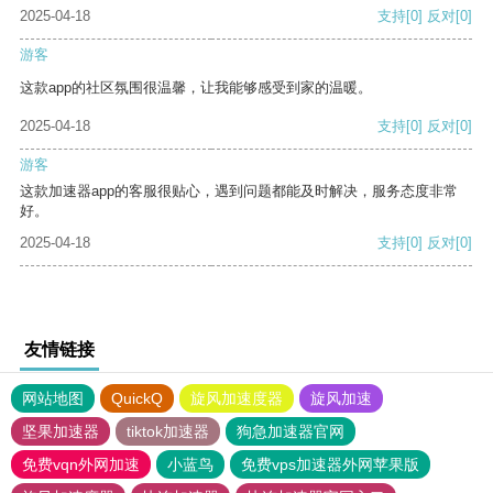
2025-04-18
支持
[0]
反对
[0]
游客
这款app的社区氛围很温馨，让我能够感受到家的温暖。
2025-04-18
支持
[0]
反对
[0]
游客
这款加速器app的客服很贴心，遇到问题都能及时解决，服务态度非常
好。
2025-04-18
支持
[0]
反对
[0]
友情链接
网站地图
QuickQ
旋风加速度器
旋风加速
坚果加速器
tiktok加速器
狗急加速器官网
免费vqn外网加速
小蓝鸟
免费vps加速器外网苹果版