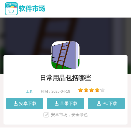
日常用品包括哪些
工具
|
时间：2025-04-18
|
安卓下载
苹果下载
PC下载
安卓市场，安全绿色