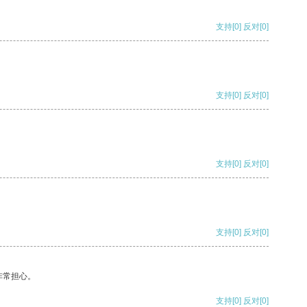
支持
[0]
反对
[0]
支持
[0]
反对
[0]
支持
[0]
反对
[0]
支持
[0]
反对
[0]
非常担心。
支持
[0]
反对
[0]