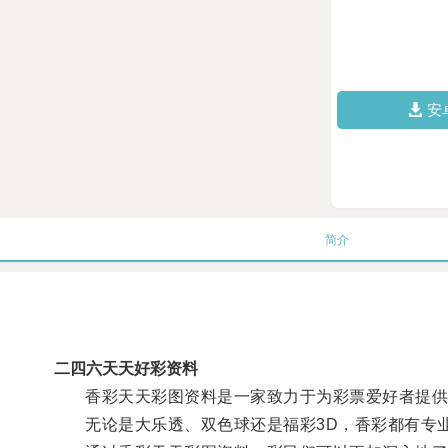
安
简介
二四六天天好彩资料
香彩天天彩图资料是一家致力于为彩票爱好者提供
无论是大乐透、双色球还是福彩3D，香彩都有专业