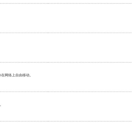
你在网络上自由移动。
。