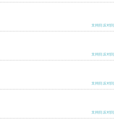
支持
[0]
反对
[0]
支持
[0]
反对
[0]
支持
[0]
反对
[0]
支持
[0]
反对
[0]