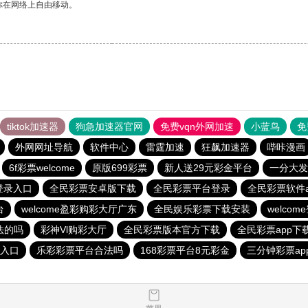
你在网络上自由移动。
tiktok加速器
狗急加速器官网
免费vqn外网加速
小蓝鸟
免
外网网址导航
软件中心
雷霆加速
狂飙加速器
哔咔漫画
6f彩票welcome
原版699彩票
新人送29元彩金平台
一分大发
登录入口
全民彩票安卓版下载
全民彩票平台登录
全民彩票软件a
台
welcome盈彩购彩大厅广东
全民娱乐彩票下载安装
welco
法的吗
彩神Vl购彩大厅
全民彩票版本官方下载
全民彩票app下
入口
乐彩彩票平台合法吗
168彩票平台8元彩金
三分钟彩票ap