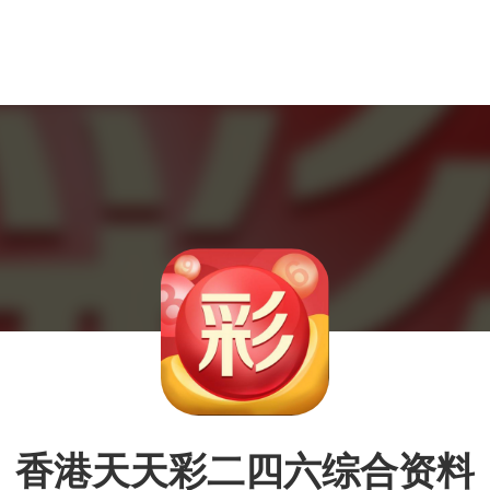
香港天天彩二四六综合资料