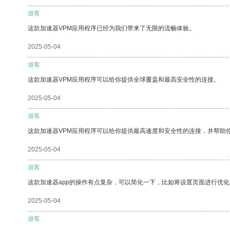
游客
这款加速器VPM应用程序已经为我们带来了无限的流畅体验。
2025-05-04
游客
这款加速器VPM应用程序可以给你提供全球覆盖和最高安全性的连接。
2025-05-04
游客
这款加速器VPM应用程序可以给你提供最高速度和安全性的连接，并帮助
2025-05-04
游客
这款加速器app的操作有点复杂，可以简化一下，比如将设置页面进行优化
2025-05-04
游客