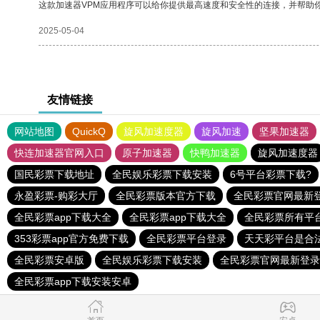
这款加速器VPM应用程序可以给你提供最高速度和安全性的连接，并帮助
2025-05-04
友情链接
网站地图
QuickQ
旋风加速度器
旋风加速
坚果加速器
快连加速器官网入口
原子加速器
快鸭加速器
旋风加速度器
国民彩票下载地址
全民娱乐彩票下载安装
6号平台彩票下载?
永盈彩票-购彩大厅
全民彩票版本官方下载
全民彩票官网最新
全民彩票app下载大全
全民彩票app下载大全
全民彩票所有平
353彩票app官方免费下载
全民彩票平台登录
天天彩平台是合
全民彩票安卓版
全民娱乐彩票下载安装
全民彩票官网最新登录
全民彩票app下载安装安卓