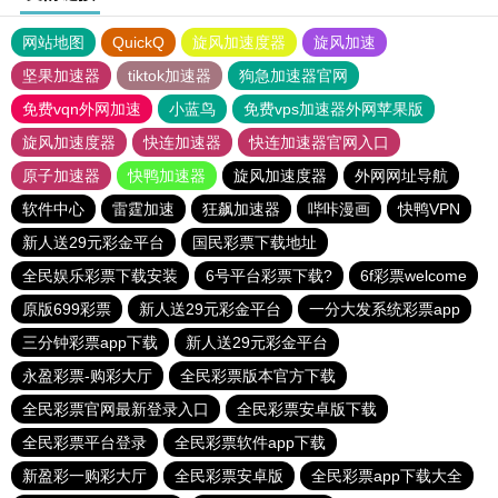
网站地图
QuickQ
旋风加速度器
旋风加速
坚果加速器
tiktok加速器
狗急加速器官网
免费vqn外网加速
小蓝鸟
免费vps加速器外网苹果版
旋风加速度器
快连加速器
快连加速器官网入口
原子加速器
快鸭加速器
旋风加速度器
外网网址导航
软件中心
雷霆加速
狂飙加速器
哔咔漫画
快鸭VPN
新人送29元彩金平台
国民彩票下载地址
全民娱乐彩票下载安装
6号平台彩票下载?
6f彩票welcome
原版699彩票
新人送29元彩金平台
一分大发系统彩票app
三分钟彩票app下载
新人送29元彩金平台
永盈彩票-购彩大厅
全民彩票版本官方下载
全民彩票官网最新登录入口
全民彩票安卓版下载
全民彩票平台登录
全民彩票软件app下载
新盈彩一购彩大厅
全民彩票安卓版
全民彩票app下载大全