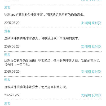
游客
这款app的商品种类非常丰富，可以满足我所有的购物需求。
2025-05-29
支持
[0]
反对
[0]
游客
这款软件的功能非常强大，可以满足我日常使用的需求。
2025-05-29
支持
[0]
反对
[0]
游客
这款办公软件的界面设计非常简洁，使用起来非常方便。功能的布局也
很合理，一目了然。
2025-05-29
支持
[0]
反对
[0]
游客
这款软件的功能非常强大，使用起来非常方便。
2025-05-29
支持
[0]
反对
[0]
游客