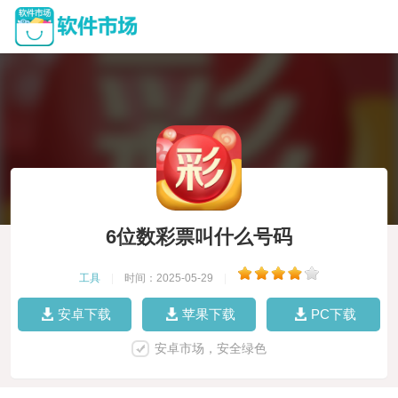
6位数彩票叫什么号码
工具
|
时间：2025-05-29
|
安卓下载
苹果下载
PC下载
安卓市场，安全绿色