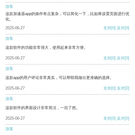
游客
这款加速器app的操作有点复杂，可以简化一下，比如将设置页面进行优
化。
2025-06-27
支持
[0]
反对
[0]
游客
这款软件的功能非常强大，使用起来非常方便。
2025-06-27
支持
[0]
反对
[0]
游客
这款app的用户评论非常真实，可以帮助我做出更准确的选择。
2025-06-27
支持
[0]
反对
[0]
游客
这款软件的界面设计非常简洁，一目了然。
2025-06-27
支持
[0]
反对
[0]
游客