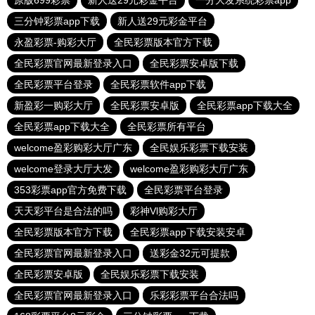
原版699彩票
新人送29元彩金平台
一分大发系统彩票app
三分钟彩票app下载
新人送29元彩金平台
永盈彩票-购彩大厅
全民彩票版本官方下载
全民彩票官网最新登录入口
全民彩票安卓版下载
全民彩票平台登录
全民彩票软件app下载
新盈彩一购彩大厅
全民彩票安卓版
全民彩票app下载大全
全民彩票app下载大全
全民彩票所有平台
welcome盈彩购彩大厅广东
全民娱乐彩票下载安装
welcome登录大厅大发
welcome盈彩购彩大厅广东
353彩票app官方免费下载
全民彩票平台登录
天天彩平台是合法的吗
彩神Vl购彩大厅
全民彩票版本官方下载
全民彩票app下载安装安卓
全民彩票官网最新登录入口
送彩金32元可提款
全民彩票安卓版
全民娱乐彩票下载安装
全民彩票官网最新登录入口
乐彩彩票平台合法吗