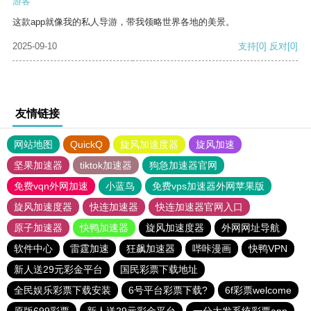
游客
这款app就像我的私人导游，带我领略世界各地的美景。
2025-09-10
支持
[0]
反对
[0]
友情链接
网站地图
QuickQ
旋风加速度器
旋风加速
坚果加速器
tiktok加速器
狗急加速器官网
免费vqn外网加速
小蓝鸟
免费vps加速器外网苹果版
旋风加速度器
快连加速器
快连加速器官网入口
原子加速器
快鸭加速器
旋风加速度器
外网网址导航
软件中心
雷霆加速
狂飙加速器
哔咔漫画
快鸭VPN
新人送29元彩金平台
国民彩票下载地址
全民娱乐彩票下载安装
6号平台彩票下载?
6f彩票welcome