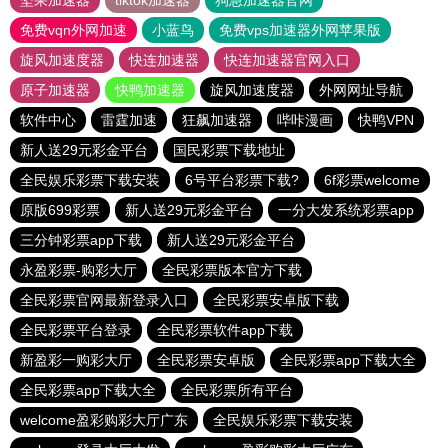
坚果加速器
tiktok加速器
狗急加速器官网
免费vqn外网加速
小蓝鸟
免费vps加速器外网苹果版
旋风加速度器
快连加速器
快连加速器官网入口
原子加速器
快鸭加速器
旋风加速度器
外网网址导航
软件中心
雷霆加速
狂飙加速器
哔咔漫画
快鸭VPN
新人送29元彩金平台
国民彩票下载地址
全民娱乐彩票下载安装
6号平台彩票下载?
6f彩票welcome
原版699彩票
新人送29元彩金平台
一分大发系统彩票app
三分钟彩票app下载
新人送29元彩金平台
永盈彩票-购彩大厅
全民彩票版本官方下载
全民彩票官网最新登录入口
全民彩票安卓版下载
全民彩票平台登录
全民彩票软件app下载
新盈彩一购彩大厅
全民彩票安卓版
全民彩票app下载大全
全民彩票app下载大全
全民彩票所有平台
welcome盈彩购彩大厅广东
全民娱乐彩票下载安装