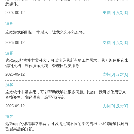
悉操作。
2025-09-12
支持
[0]
反对
[0]
游客
这款游戏的剧情非常感人，让我久久不能忘怀。
2025-09-12
支持
[0]
反对
[0]
游客
这款app的功能非常强大，可以满足我所有的工作需求。我可以使用它来
编辑文档、制作演示文稿、管理日程安排等。
2025-09-12
支持
[0]
反对
[0]
游客
这款软件非常实用，可以帮助我解决很多问题。比如，我可以使用它来
查找资料、翻译语言、编写代码等。
2025-09-12
支持
[0]
反对
[0]
游客
这款app的课程非常丰富，可以满足我不同的学习需求，让我能够找到自
己感兴趣的知识。