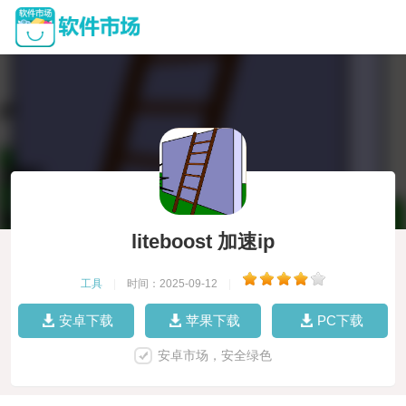
liteboost 加速ip
工具
|
时间：2025-09-12
|
安卓下载
苹果下载
PC下载
安卓市场，安全绿色