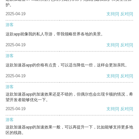
护。
2025-04-19
支持
[0]
反对
[0]
游客
这款app就像我的私人导游，带我领略世界各地的美景。
2025-04-19
支持
[0]
反对
[0]
游客
这款加速器app的价格有点贵，可以适当降低一些，这样会更加亲民。
2025-04-19
支持
[0]
反对
[0]
游客
这款加速器app的加速效果还是不错的，但偶尔也会出现卡顿的情况，希
望开发者能够优化一下。
2025-04-19
支持
[0]
反对
[0]
游客
这款加速器app的加速效果一般，可以再提升一下，比如能够支持更多地
区的线路。