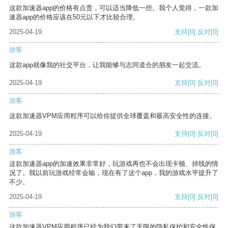
这款加速器app的价格有点贵，可以适当降低一些。我个人觉得，一款加
速器app的价格应该在50元以下才比较合理。
2025-04-19
支持
[0]
反对
[0]
游客
这款app就像我的社交平台，让我能够与志同道合的朋友一起交流。
2025-04-19
支持
[0]
反对
[0]
游客
这款加速器VPM应用程序可以给你提供全球覆盖和最高安全性的连接。
2025-04-19
支持
[0]
反对
[0]
游客
这款加速器app的加速效果非常好，玩游戏再也不会出现卡顿、掉线的情
况了。我以前玩游戏经常会输，现在有了这个app，我的游戏水平提升了
不少。
2025-04-19
支持
[0]
反对
[0]
游客
这款加速器VPM应用程序已经为我们带来了无限的隐私保护和安全性保