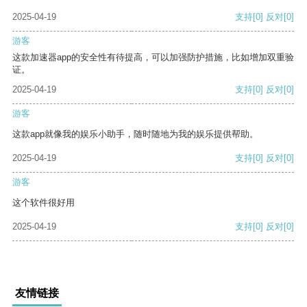
2025-04-19
支持
[0]
反对
[0]
游客
这款加速器app的安全性有待提高，可以加强防护措施，比如增加双重验
证。
2025-04-19
支持
[0]
反对
[0]
游客
这款app就像我的娱乐小助手，随时随地为我的娱乐提供帮助。
2025-04-19
支持
[0]
反对
[0]
游客
这个软件很好用
2025-04-19
支持
[0]
反对
[0]
友情链接