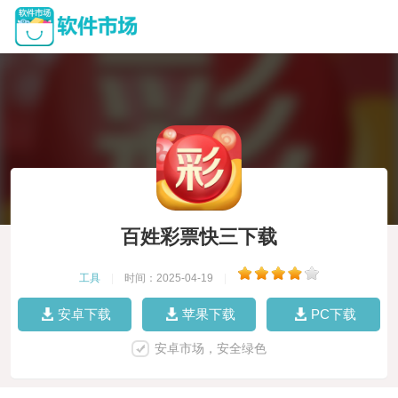
百姓彩票快三下载
工具
|
时间：2025-04-19
|
安卓下载
苹果下载
PC下载
安卓市场，安全绿色