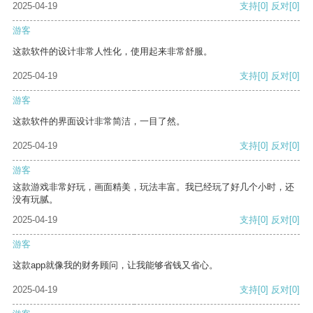
2025-04-19
支持
[0]
反对
[0]
游客
这款软件的设计非常人性化，使用起来非常舒服。
2025-04-19
支持
[0]
反对
[0]
游客
这款软件的界面设计非常简洁，一目了然。
2025-04-19
支持
[0]
反对
[0]
游客
这款游戏非常好玩，画面精美，玩法丰富。我已经玩了好几个小时，还
没有玩腻。
2025-04-19
支持
[0]
反对
[0]
游客
这款app就像我的财务顾问，让我能够省钱又省心。
2025-04-19
支持
[0]
反对
[0]