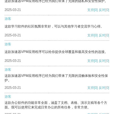
这款加速器VPM应用程序已经为我们带来了无限的隐私和安全性保护。
2025-03-21
支持
[0]
反对
[0]
游客
这款学习软件的社区氛围非常好，可以与其他学习者交流学习心得。
2025-03-21
支持
[0]
反对
[0]
游客
这款加速器VPM应用程序可以给你提供全球覆盖和最高安全性的连接。
2025-03-21
支持
[0]
反对
[0]
游客
这款加速器VPM应用程序已经为我们带来了无限的流畅体验和安全性保
护。
2025-03-21
支持
[0]
反对
[0]
游客
这款办公软件的功能非常全面，涵盖了文档、表格、演示文稿等各个方
面。我可以使用它来完成日常办公的所有任务，非常方便。