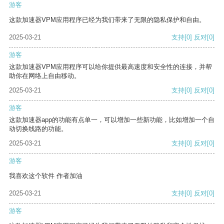
游客
这款加速器VPM应用程序已经为我们带来了无限的隐私保护和自由。
2025-03-21
支持
[0]
反对
[0]
游客
这款加速器VPM应用程序可以给你提供最高速度和安全性的连接，并帮
助你在网络上自由移动。
2025-03-21
支持
[0]
反对
[0]
游客
这款加速器app的功能有点单一，可以增加一些新功能，比如增加一个自
动切换线路的功能。
2025-03-21
支持
[0]
反对
[0]
游客
我喜欢这个软件 作者加油
2025-03-21
支持
[0]
反对
[0]
游客