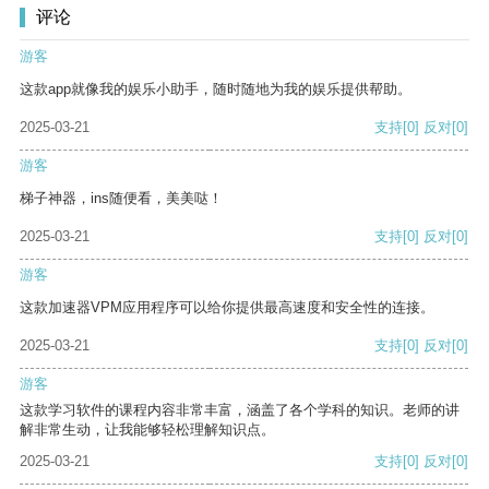
评论
游客
这款app就像我的娱乐小助手，随时随地为我的娱乐提供帮助。
2025-03-21
支持
[0]
反对
[0]
游客
梯子神器，ins随便看，美美哒！
2025-03-21
支持
[0]
反对
[0]
游客
这款加速器VPM应用程序可以给你提供最高速度和安全性的连接。
2025-03-21
支持
[0]
反对
[0]
游客
这款学习软件的课程内容非常丰富，涵盖了各个学科的知识。老师的讲
解非常生动，让我能够轻松理解知识点。
2025-03-21
支持
[0]
反对
[0]