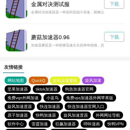
金属对决测试服
下载
金属对决加速器是一种高科技战斗装备，能够让金属战士在对决
蘑菇加速器0.96
下载
加速器蘑菇是一种能够迅速生长的神奇植物，其独特的特性使其
友情链接
网站地图
QuickQ
旋风加速度器
旋风加速
坚果加速器
tiktok加速器
狗急加速器官网
免费vqn外网加速
小蓝鸟
免费vps加速器外网苹果版
旋风加速度器
快连加速器
快连加速器官网入口
原子加速器
快鸭加速器
旋风加速度器
外网网址导航
软件中心
雷霆加速
狂飙加速器
哔咔漫画
快鸭VPN