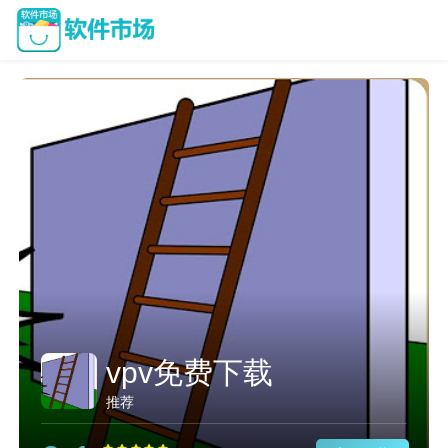
vpv免费下载
推荐