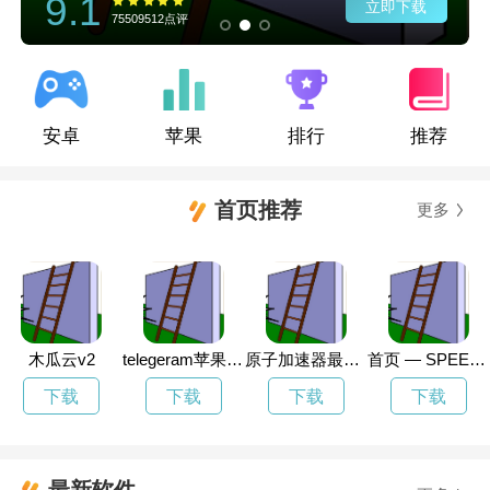
9.1
立即下载
75509512点评
安卓
苹果
排行
推荐
首页推荐
更多
木瓜云v2
telegeram苹果加速器
原子加速器最新版
首页 — SPEEDCAT
下载
下载
下载
下载
最新软件