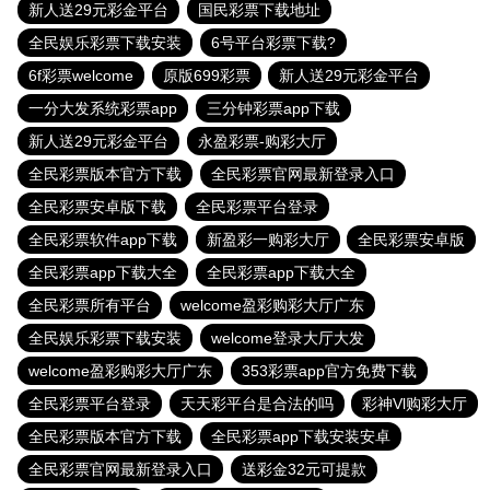
新人送29元彩金平台
国民彩票下载地址
全民娱乐彩票下载安装
6号平台彩票下载?
6f彩票welcome
原版699彩票
新人送29元彩金平台
一分大发系统彩票app
三分钟彩票app下载
新人送29元彩金平台
永盈彩票-购彩大厅
全民彩票版本官方下载
全民彩票官网最新登录入口
全民彩票安卓版下载
全民彩票平台登录
全民彩票软件app下载
新盈彩一购彩大厅
全民彩票安卓版
全民彩票app下载大全
全民彩票app下载大全
全民彩票所有平台
welcome盈彩购彩大厅广东
全民娱乐彩票下载安装
welcome登录大厅大发
welcome盈彩购彩大厅广东
353彩票app官方免费下载
全民彩票平台登录
天天彩平台是合法的吗
彩神Vl购彩大厅
全民彩票版本官方下载
全民彩票app下载安装安卓
全民彩票官网最新登录入口
送彩金32元可提款