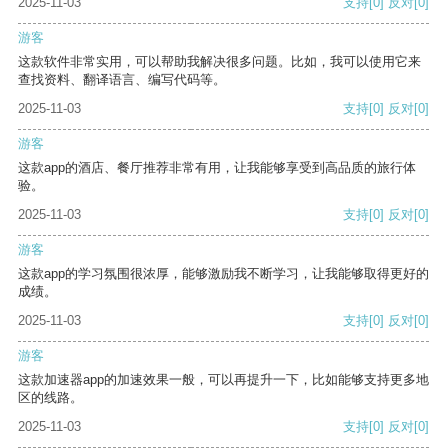
2025-11-03
支持
[0]
反对
[0]
游客
这款软件非常实用，可以帮助我解决很多问题。比如，我可以使用它来
查找资料、翻译语言、编写代码等。
2025-11-03
支持
[0]
反对
[0]
游客
这款app的酒店、餐厅推荐非常有用，让我能够享受到高品质的旅行体
验。
2025-11-03
支持
[0]
反对
[0]
游客
这款app的学习氛围很浓厚，能够激励我不断学习，让我能够取得更好的
成绩。
2025-11-03
支持
[0]
反对
[0]
游客
这款加速器app的加速效果一般，可以再提升一下，比如能够支持更多地
区的线路。
2025-11-03
支持
[0]
反对
[0]