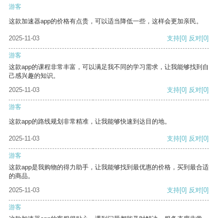
游客
这款加速器app的价格有点贵，可以适当降低一些，这样会更加亲民。
2025-11-03
支持
[0]
反对
[0]
游客
这款app的课程非常丰富，可以满足我不同的学习需求，让我能够找到自
己感兴趣的知识。
2025-11-03
支持
[0]
反对
[0]
游客
这款app的路线规划非常精准，让我能够快速到达目的地。
2025-11-03
支持
[0]
反对
[0]
游客
这款app是我购物的得力助手，让我能够找到最优惠的价格，买到最合适
的商品。
2025-11-03
支持
[0]
反对
[0]
游客