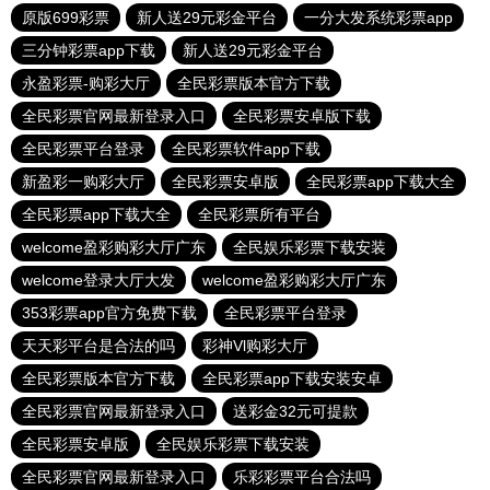
原版699彩票
新人送29元彩金平台
一分大发系统彩票app
三分钟彩票app下载
新人送29元彩金平台
永盈彩票-购彩大厅
全民彩票版本官方下载
全民彩票官网最新登录入口
全民彩票安卓版下载
全民彩票平台登录
全民彩票软件app下载
新盈彩一购彩大厅
全民彩票安卓版
全民彩票app下载大全
全民彩票app下载大全
全民彩票所有平台
welcome盈彩购彩大厅广东
全民娱乐彩票下载安装
welcome登录大厅大发
welcome盈彩购彩大厅广东
353彩票app官方免费下载
全民彩票平台登录
天天彩平台是合法的吗
彩神Vl购彩大厅
全民彩票版本官方下载
全民彩票app下载安装安卓
全民彩票官网最新登录入口
送彩金32元可提款
全民彩票安卓版
全民娱乐彩票下载安装
全民彩票官网最新登录入口
乐彩彩票平台合法吗