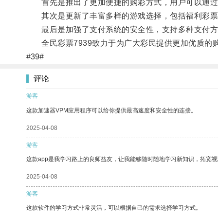
首先是推出了更加便捷的购彩方式，用户可以通过手
其次是更新了丰富多样的游戏选择，包括福利彩票
最后是加强了支付系统的安全性，支持多种支付方
全民彩票7939致力于为广大彩民提供更加优质的
#39#
评论
游客
这款加速器VPM应用程序可以给你提供最高速度和安全性的连接。
2025-04-08
游客
这款app是我学习路上的良师益友，让我能够随时随地学习新知识，拓宽视
2025-04-08
游客
这款软件的学习方式非常灵活，可以根据自己的需求选择学习方式。