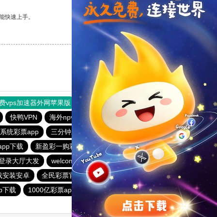
能快速上手。
支持
[0]
反对
[0]
费vps加速器外网苹果版
旋风加速度器
快连加速器
快鸭VPN
海外npv加速器官网
新人送29元彩金平台
系统彩票app
三分钟彩票app下载
新人送29元彩金平台
pp下载
新盈彩一购彩大厅
全民彩票安卓版
me登录大厅大发
welcome盈彩购彩大厅广东
载安装安卓
全民彩票官网最新登录入口
送彩金32元可提款
p下载
1000亿彩票app下载
新人送29元彩金平台