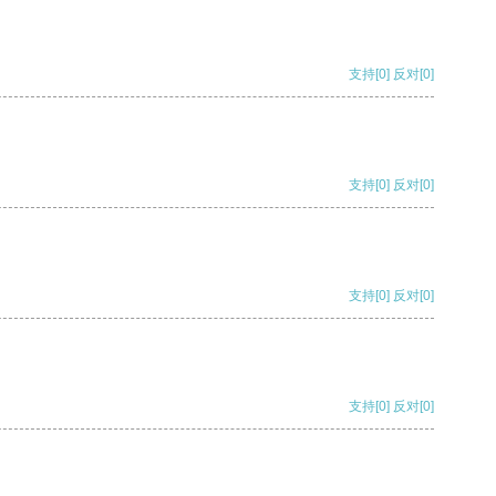
支持
[0]
反对
[0]
支持
[0]
反对
[0]
支持
[0]
反对
[0]
支持
[0]
反对
[0]