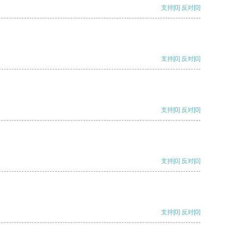
支持
[0]
反对
[0]
支持
[0]
反对
[0]
支持
[0]
反对
[0]
支持
[0]
反对
[0]
支持
[0]
反对
[0]