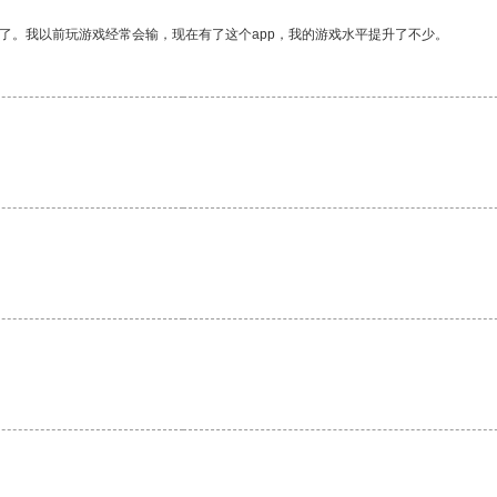
了。我以前玩游戏经常会输，现在有了这个app，我的游戏水平提升了不少。
。