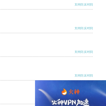
支持
[0]
反对
[0]
支持
[0]
反对
[0]
支持
[0]
反对
[0]
支持
[0]
反对
[0]
支持
[0]
反对
[0]