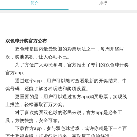
简介
排行
双色球开奖官方公布
双色球是国内最受欢迎的彩票玩法之一，每周开奖两
次，奖池累积，让人心动不已。
为了方便广大彩民参与，官方推出了专门的双色球开奖
官方app。
通过这个app，用户可以随时查看最新的开奖结果、中
奖号码，还能了解各种玩法和奖项设置。
更重要的是，用户可以通过官方app购买彩票，实现线
上投注，轻松赢取百万大奖。
对于喜欢购买双色球的彩民来说，官方app是必备工
具，方便快捷，安全可靠。
下载官方app，参与双色球游戏，或许你就是下一个百
万大奖得主呢！赶紧行动起来，赢取属于你的好运！。