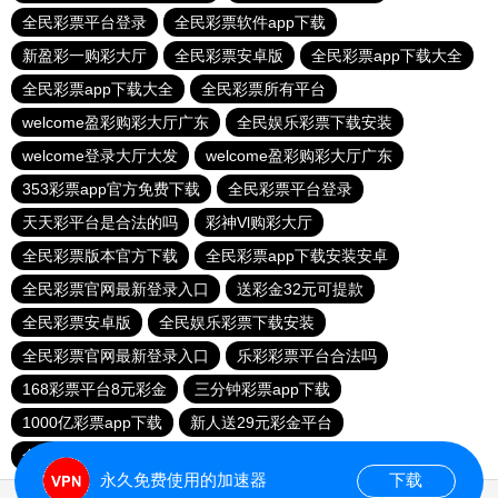
全民彩票平台登录
全民彩票软件app下载
新盈彩一购彩大厅
全民彩票安卓版
全民彩票app下载大全
全民彩票app下载大全
全民彩票所有平台
welcome盈彩购彩大厅广东
全民娱乐彩票下载安装
welcome登录大厅大发
welcome盈彩购彩大厅广东
353彩票app官方免费下载
全民彩票平台登录
天天彩平台是合法的吗
彩神Vl购彩大厅
全民彩票版本官方下载
全民彩票app下载安装安卓
全民彩票官网最新登录入口
送彩金32元可提款
全民彩票安卓版
全民娱乐彩票下载安装
全民彩票官网最新登录入口
乐彩彩票平台合法吗
168彩票平台8元彩金
三分钟彩票app下载
1000亿彩票app下载
新人送29元彩金平台
全民彩票app下载安装安卓
永久免费使用的加速器
下载