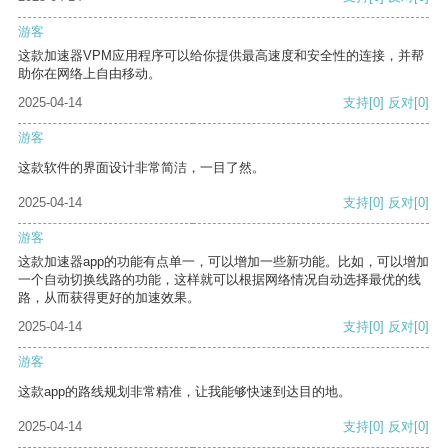
游客
这款加速器VPM应用程序可以给你提供最高速度和安全性的连接，并帮
助你在网络上自由移动。
2025-04-14
支持
[0]
反对
[0]
游客
这款软件的界面设计非常简洁，一目了然。
2025-04-14
支持
[0]
反对
[0]
游客
这款加速器app的功能有点单一，可以增加一些新功能。比如，可以增加
一个自动切换线路的功能，这样就可以根据网络情况自动选择最优的线
路，从而获得更好的加速效果。
2025-04-14
支持
[0]
反对
[0]
游客
这款app的路线规划非常精准，让我能够快速到达目的地。
2025-04-14
支持
[0]
反对
[0]