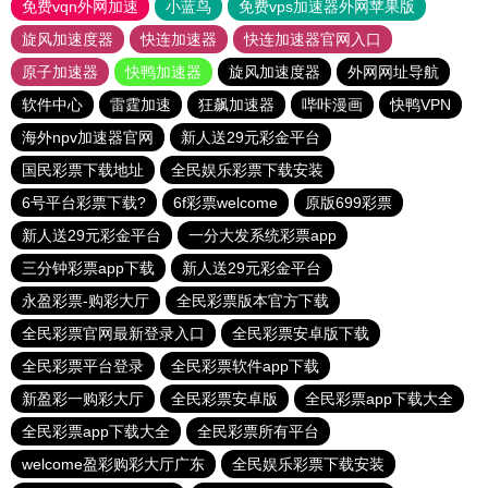
免费vqn外网加速
小蓝鸟
免费vps加速器外网苹果版
旋风加速度器
快连加速器
快连加速器官网入口
原子加速器
快鸭加速器
旋风加速度器
外网网址导航
软件中心
雷霆加速
狂飙加速器
哔咔漫画
快鸭VPN
海外npv加速器官网
新人送29元彩金平台
国民彩票下载地址
全民娱乐彩票下载安装
6号平台彩票下载?
6f彩票welcome
原版699彩票
新人送29元彩金平台
一分大发系统彩票app
三分钟彩票app下载
新人送29元彩金平台
永盈彩票-购彩大厅
全民彩票版本官方下载
全民彩票官网最新登录入口
全民彩票安卓版下载
全民彩票平台登录
全民彩票软件app下载
新盈彩一购彩大厅
全民彩票安卓版
全民彩票app下载大全
全民彩票app下载大全
全民彩票所有平台
welcome盈彩购彩大厅广东
全民娱乐彩票下载安装