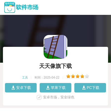
天天像旗下载
工具
|
时间：2025-04-22
|
安卓下载
苹果下载
PC下载
安卓市场，安全绿色