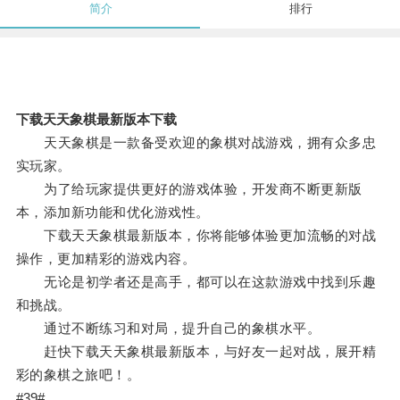
简介
排行
下载天天象棋最新版本下载
天天象棋是一款备受欢迎的象棋对战游戏，拥有众多忠
实玩家。
为了给玩家提供更好的游戏体验，开发商不断更新版
本，添加新功能和优化游戏性。
下载天天象棋最新版本，你将能够体验更加流畅的对战
操作，更加精彩的游戏内容。
无论是初学者还是高手，都可以在这款游戏中找到乐趣
和挑战。
通过不断练习和对局，提升自己的象棋水平。
赶快下载天天象棋最新版本，与好友一起对战，展开精
彩的象棋之旅吧！。
#39#