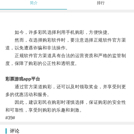
简介
排行
如今，许多彩民选择利用手机购彩，方便快捷。
然而，在选择购彩软件时，要注意选择正规软件官方渠
道，以免遭遇诈骗和非法操作。
正规软件官方渠道具有合法的运营资质和严格的监管制
度，保障了购彩的公正性和透明度。
彩票游戏app平台
通过官方渠道购彩，还可以及时领取奖金，并享受到更
多的优惠活动和服务。
因此，建议彩民在购彩时谨慎选择，保证购彩的安全性
和可靠性，享受到购彩的乐趣和刺激。
#39#
评论