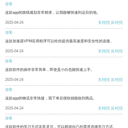
游客
这款app的路线规划非常精准，让我能够快速到达目的地。
2025-04-24
支持
[0]
反对
[0]
游客
这款加速器VPM应用程序可以给你提供最高速度和安全性的连接。
2025-04-24
支持
[0]
反对
[0]
游客
这款软件的操作非常简单，即使是小白也能快速上手。
2025-04-24
支持
[0]
反对
[0]
游客
这款app的物流非常快捷，我下单后很快就能收到商品。
2025-04-24
支持
[0]
反对
[0]
游客
这款软件的学习方式非常灵活，可以根据自己的需求选择学习方式。