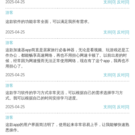
2025-04-25
支持
[0]
反对
[0]
游客
这款软件的功能非常全面，可以满足我所有需求。
2025-04-25
支持
[0]
反对
[0]
游客
这款加速器app简直是居家旅行必备神器，无论是看视频、玩游戏还是工
作办公，都能畅享高速网络，再也不用担心网速卡顿了。以前出差的时
候，经常因为网速慢而无法正常使用网络，现在有了这个app，我再也不
用担心了。
2025-04-25
支持
[0]
反对
[0]
游客
这款学习软件的学习方式非常灵活，可以根据自己的需求选择学习方
式。我可以根据自己的时间安排学习进度。
2025-04-25
支持
[0]
反对
[0]
游客
这款app的用户界面简洁明了，使用起来非常容易上手，让我能够快速熟
悉操作。