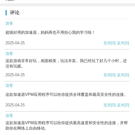
评论
游客
超级好用的加速器，妈妈再也不用担心我的学习啦！
2025-04-25
支持
[0]
反对
[0]
游客
这款游戏非常好玩，画面精美，玩法丰富。我已经玩了好几个小时，还
没有玩腻。
2025-04-25
支持
[0]
反对
[0]
游客
这款加速器VPM应用程序可以给你提供全球覆盖和最高安全性的连接。
2025-04-25
支持
[0]
反对
[0]
游客
这款加速器VPM应用程序可以给你提供最高速度和安全性的连接，并帮
助你在网络上自由移动。