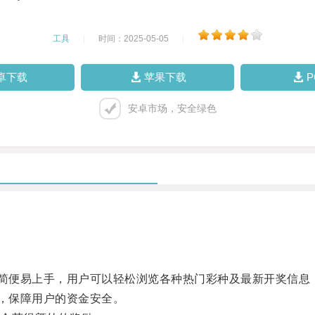
工具
|
时间：2025-05-05
|
卓下载
苹果下载
安卓市场，安全绿色
简便易上手，用户可以轻松浏览各种热门彩种及最新开奖信息
，保障用户的资金安全。