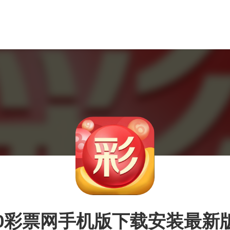
00彩票网手机版下载安装最新