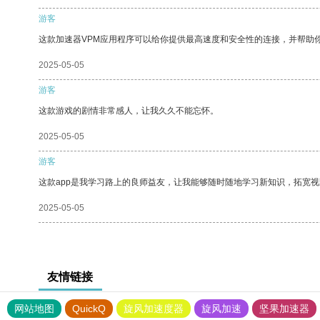
游客
这款加速器VPM应用程序可以给你提供最高速度和安全性的连接，并帮助
2025-05-05
游客
这款游戏的剧情非常感人，让我久久不能忘怀。
2025-05-05
游客
这款app是我学习路上的良师益友，让我能够随时随地学习新知识，拓宽视
2025-05-05
友情链接
网站地图
QuickQ
旋风加速度器
旋风加速
坚果加速器