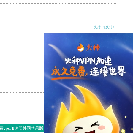
支持
[0]
反对
[0]
支持
[0]
反对
[0]
支持
[0]
反对
[0]
费vps加速器外网苹果版
旋风加速度器
快连加速器