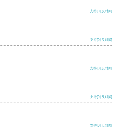
支持
[0]
反对
[0]
支持
[0]
反对
[0]
支持
[0]
反对
[0]
支持
[0]
反对
[0]
支持
[0]
反对
[0]