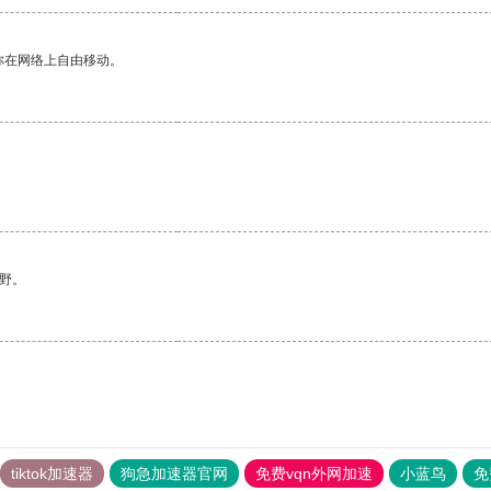
你在网络上自由移动。
野。
tiktok加速器
狗急加速器官网
免费vqn外网加速
小蓝鸟
免