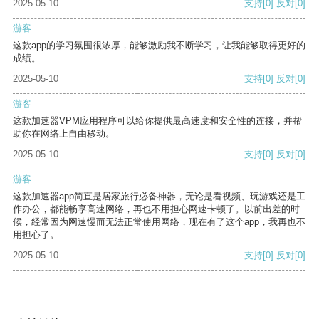
2025-05-10
支持
[0]
反对
[0]
游客
这款app的学习氛围很浓厚，能够激励我不断学习，让我能够取得更好的
成绩。
2025-05-10
支持
[0]
反对
[0]
游客
这款加速器VPM应用程序可以给你提供最高速度和安全性的连接，并帮
助你在网络上自由移动。
2025-05-10
支持
[0]
反对
[0]
游客
这款加速器app简直是居家旅行必备神器，无论是看视频、玩游戏还是工
作办公，都能畅享高速网络，再也不用担心网速卡顿了。以前出差的时
候，经常因为网速慢而无法正常使用网络，现在有了这个app，我再也不
用担心了。
2025-05-10
支持
[0]
反对
[0]