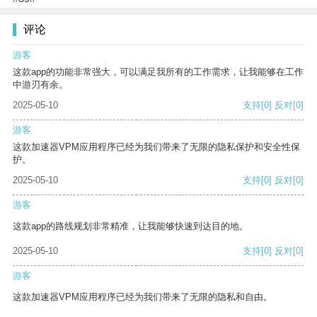
评论
游客
这款app的功能非常强大，可以满足我所有的工作需求，让我能够在工作
中游刃有余。
2025-05-10
支持
[0]
反对
[0]
游客
这款加速器VPM应用程序已经为我们带来了无限的隐私保护和安全性保
护。
2025-05-10
支持
[0]
反对
[0]
游客
这款app的路线规划非常精准，让我能够快速到达目的地。
2025-05-10
支持
[0]
反对
[0]
游客
这款加速器VPM应用程序已经为我们带来了无限的隐私和自由。