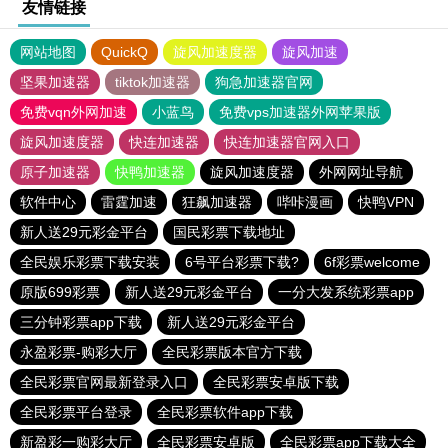
友情链接
网站地图
QuickQ
旋风加速度器
旋风加速
坚果加速器
tiktok加速器
狗急加速器官网
免费vqn外网加速
小蓝鸟
免费vps加速器外网苹果版
旋风加速度器
快连加速器
快连加速器官网入口
原子加速器
快鸭加速器
旋风加速度器
外网网址导航
软件中心
雷霆加速
狂飙加速器
哔咔漫画
快鸭VPN
新人送29元彩金平台
国民彩票下载地址
全民娱乐彩票下载安装
6号平台彩票下载?
6f彩票welcome
原版699彩票
新人送29元彩金平台
一分大发系统彩票app
三分钟彩票app下载
新人送29元彩金平台
永盈彩票-购彩大厅
全民彩票版本官方下载
全民彩票官网最新登录入口
全民彩票安卓版下载
全民彩票平台登录
全民彩票软件app下载
新盈彩一购彩大厅
全民彩票安卓版
全民彩票app下载大全