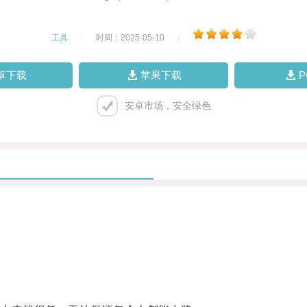
工具
|
时间：2025-05-10
|
卓下载
苹果下载
安卓市场，安全绿色