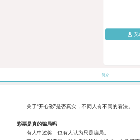
安
简介
关于“开心彩”是否真实，不同人有不同的看法。
彩票是真的骗局吗
有人中过奖，也有人认为只是骗局。