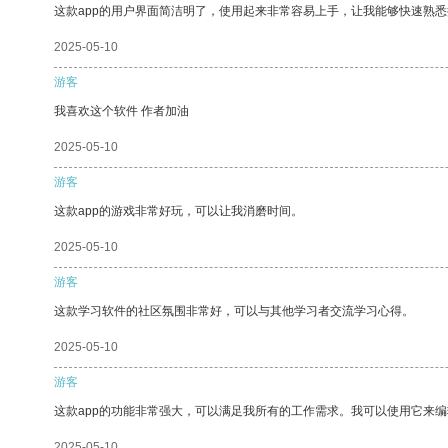
这款app的用户界面简洁明了，使用起来非常容易上手，让我能够快速熟悉
2025-05-10
游客
我喜欢这个软件 作者加油
2025-05-10
游客
这款app的游戏非常好玩，可以让我消磨时间。
2025-05-10
游客
这款学习软件的社区氛围非常好，可以与其他学习者交流学习心得。
2025-05-10
游客
这款app的功能非常强大，可以满足我所有的工作需求。我可以使用它来
2025-05-10