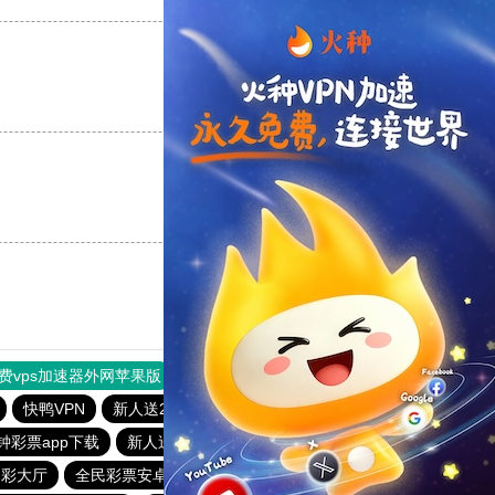
支持
[0]
反对
[0]
支持
[0]
反对
[0]
费vps加速器外网苹果版
旋风加速度器
快连加速器
快鸭VPN
新人送29元彩金平台
国民彩票下载地址
钟彩票app下载
新人送29元彩金平台
永盈彩票-购彩大厅
购彩大厅
全民彩票安卓版
全民彩票app下载大全