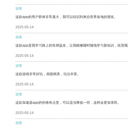
游客
这款app的用户群体非常庞大，我可以结识到来自世界各地的朋友。
2025-05-14
游客
这款app是我学习路上的良师益友，让我能够随时随地学习新知识，拓宽视
2025-05-14
游客
这款游戏非常好玩，画面精美，玩法丰富。
2025-05-14
游客
这款加速器app的价格有点贵，可以适当降低一些，这样会更加亲民。
2025-05-14
游客