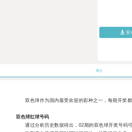
安
简介
双色球作为国内最受欢迎的彩种之一，每期开奖都
双色球红球号码
通过分析历史数据得出，02期的双色球开奖号码可能