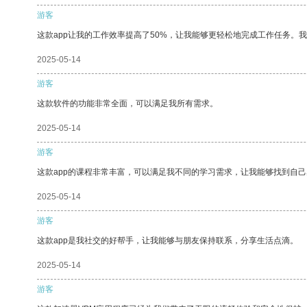
游客
这款app让我的工作效率提高了50%，让我能够更轻松地完成工作任务。
2025-05-14
游客
这款软件的功能非常全面，可以满足我所有需求。
2025-05-14
游客
这款app的课程非常丰富，可以满足我不同的学习需求，让我能够找到自
2025-05-14
游客
这款app是我社交的好帮手，让我能够与朋友保持联系，分享生活点滴。
2025-05-14
游客