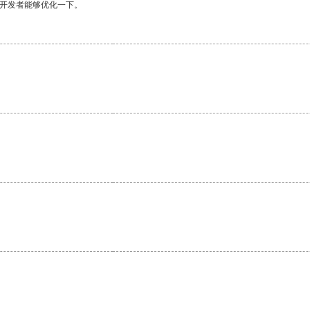
望开发者能够优化一下。