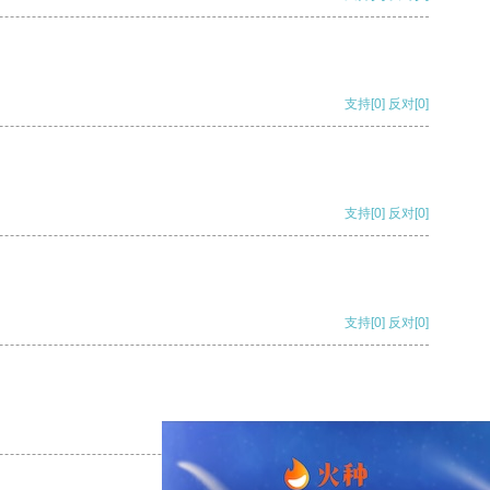
支持
[0]
反对
[0]
支持
[0]
反对
[0]
支持
[0]
反对
[0]
支持
[0]
反对
[0]