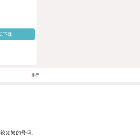
PC下载
排行
现较频繁的号码。