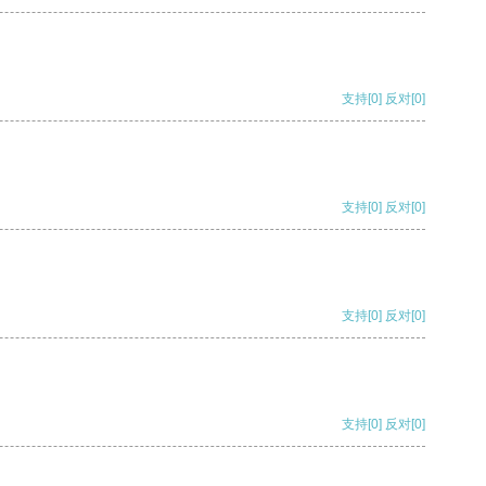
支持
[0]
反对
[0]
支持
[0]
反对
[0]
支持
[0]
反对
[0]
支持
[0]
反对
[0]