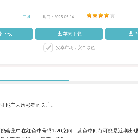
工具
|
时间：2025-05-14
|
卓下载
苹果下载
安卓市场，安全绿色
引起广大购彩者的关注。
会集中在红色球号码1-20之间，蓝色球则有可能是近期出