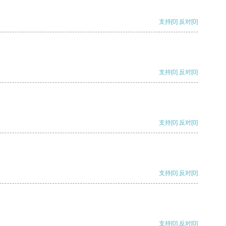
支持
[0]
反对
[0]
支持
[0]
反对
[0]
支持
[0]
反对
[0]
支持
[0]
反对
[0]
支持
[0]
反对
[0]