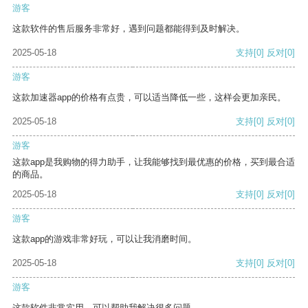
游客
这款软件的售后服务非常好，遇到问题都能得到及时解决。
2025-05-18
支持
[0]
反对
[0]
游客
这款加速器app的价格有点贵，可以适当降低一些，这样会更加亲民。
2025-05-18
支持
[0]
反对
[0]
游客
这款app是我购物的得力助手，让我能够找到最优惠的价格，买到最合适
的商品。
2025-05-18
支持
[0]
反对
[0]
游客
这款app的游戏非常好玩，可以让我消磨时间。
2025-05-18
支持
[0]
反对
[0]
游客
这款软件非常实用，可以帮助我解决很多问题。