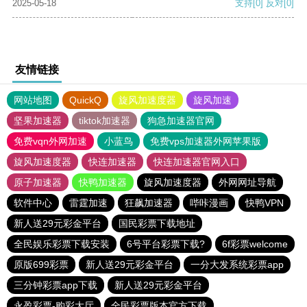
2025-05-18
支持
[0]
反对
[0]
友情链接
网站地图
QuickQ
旋风加速度器
旋风加速
坚果加速器
tiktok加速器
狗急加速器官网
免费vqn外网加速
小蓝鸟
免费vps加速器外网苹果版
旋风加速度器
快连加速器
快连加速器官网入口
原子加速器
快鸭加速器
旋风加速度器
外网网址导航
软件中心
雷霆加速
狂飙加速器
哔咔漫画
快鸭VPN
新人送29元彩金平台
国民彩票下载地址
全民娱乐彩票下载安装
6号平台彩票下载?
6f彩票welcome
原版699彩票
新人送29元彩金平台
一分大发系统彩票app
三分钟彩票app下载
新人送29元彩金平台
永盈彩票-购彩大厅
全民彩票版本官方下载