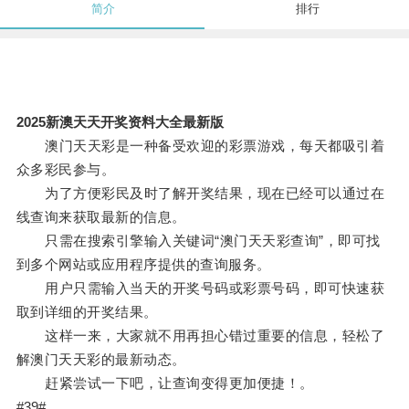
简介
排行
2025新澳天天开奖资料大全最新版
澳门天天彩是一种备受欢迎的彩票游戏，每天都吸引着
众多彩民参与。
为了方便彩民及时了解开奖结果，现在已经可以通过在
线查询来获取最新的信息。
只需在搜索引擎输入关键词“澳门天天彩查询”，即可找
到多个网站或应用程序提供的查询服务。
用户只需输入当天的开奖号码或彩票号码，即可快速获
取到详细的开奖结果。
这样一来，大家就不用再担心错过重要的信息，轻松了
解澳门天天彩的最新动态。
赶紧尝试一下吧，让查询变得更加便捷！。
#39#