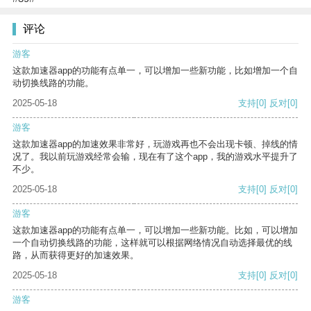
评论
游客
这款加速器app的功能有点单一，可以增加一些新功能，比如增加一个自
动切换线路的功能。
2025-05-18
支持
[0]
反对
[0]
游客
这款加速器app的加速效果非常好，玩游戏再也不会出现卡顿、掉线的情
况了。我以前玩游戏经常会输，现在有了这个app，我的游戏水平提升了
不少。
2025-05-18
支持
[0]
反对
[0]
游客
这款加速器app的功能有点单一，可以增加一些新功能。比如，可以增加
一个自动切换线路的功能，这样就可以根据网络情况自动选择最优的线
路，从而获得更好的加速效果。
2025-05-18
支持
[0]
反对
[0]
游客