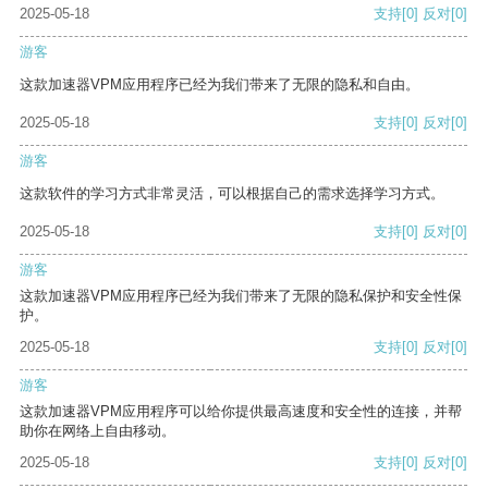
2025-05-18
支持
[0]
反对
[0]
游客
这款加速器VPM应用程序已经为我们带来了无限的隐私和自由。
2025-05-18
支持
[0]
反对
[0]
游客
这款软件的学习方式非常灵活，可以根据自己的需求选择学习方式。
2025-05-18
支持
[0]
反对
[0]
游客
这款加速器VPM应用程序已经为我们带来了无限的隐私保护和安全性保
护。
2025-05-18
支持
[0]
反对
[0]
游客
这款加速器VPM应用程序可以给你提供最高速度和安全性的连接，并帮
助你在网络上自由移动。
2025-05-18
支持
[0]
反对
[0]