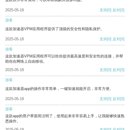
2025-05-18
支持
[0]
反对
[0]
游客
这款加速器VPM应用程序提供了顶级的安全性和隐私保护。
2025-05-18
支持
[0]
反对
[0]
游客
这款加速器VPM应用程序可以给你提供最高速度和安全性的连接，并帮
助你在网络上自由移动。
2025-05-18
支持
[0]
反对
[0]
游客
这款加速器app的操作非常简单，一键加速就能开启，非常方便。
2025-05-18
支持
[0]
反对
[0]
游客
这款app的用户界面简洁明了，使用起来非常容易上手，让我能够快速熟
悉操作。
2025-05-18
支持
[0]
反对
[0]