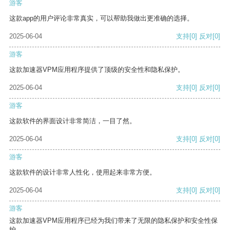
游客
这款app的用户评论非常真实，可以帮助我做出更准确的选择。
2025-06-04
支持
[0]
反对
[0]
游客
这款加速器VPM应用程序提供了顶级的安全性和隐私保护。
2025-06-04
支持
[0]
反对
[0]
游客
这款软件的界面设计非常简洁，一目了然。
2025-06-04
支持
[0]
反对
[0]
游客
这款软件的设计非常人性化，使用起来非常方便。
2025-06-04
支持
[0]
反对
[0]
游客
这款加速器VPM应用程序已经为我们带来了无限的隐私保护和安全性保
护。