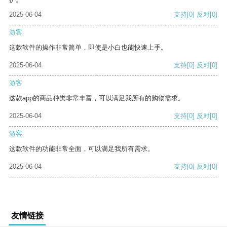
2025-06-04
支持
[0]
反对
[0]
游客
这款软件的操作非常简单，即使是小白也能快速上手。
2025-06-04
支持
[0]
反对
[0]
游客
这款app的商品种类非常丰富，可以满足我所有的购物需求。
2025-06-04
支持
[0]
反对
[0]
游客
这款软件的功能非常全面，可以满足我所有需求。
2025-06-04
支持
[0]
反对
[0]
友情链接