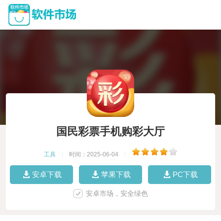
国民彩票手机购彩大厅
工具
|
时间：2025-06-04
|
安卓下载
苹果下载
PC下载
安卓市场，安全绿色