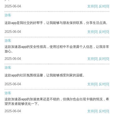
2025-06-04
支持
[0]
反对
[0]
游客
这款app是我社交的好帮手，让我能够与朋友保持联系，分享生活点滴。
2025-06-04
支持
[0]
反对
[0]
游客
这款加速器app的安全性很高，使用过程中不会泄露个人信息，让我非常
放心。
2025-06-04
支持
[0]
反对
[0]
游客
这款app的社区氛围很温馨，让我能够感受到家的温暖。
2025-06-04
支持
[0]
反对
[0]
游客
这款加速器app的加速效果还是不错的，但偶尔也会出现卡顿的情况，希
望开发者能够优化一下。
2025-06-04
支持
[0]
反对
[0]