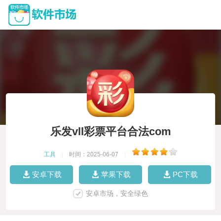
乐发vll彩票平台合法com
工具
|
时间：2025-06-07
|
安卓下载
苹果下载
PC下载
安卓市场，安全绿色