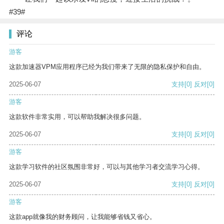
#39#
评论
游客
这款加速器VPM应用程序已经为我们带来了无限的隐私保护和自由。
2025-06-07
支持
[0]
反对
[0]
游客
这款软件非常实用，可以帮助我解决很多问题。
2025-06-07
支持
[0]
反对
[0]
游客
这款学习软件的社区氛围非常好，可以与其他学习者交流学习心得。
2025-06-07
支持
[0]
反对
[0]
游客
这款app就像我的财务顾问，让我能够省钱又省心。