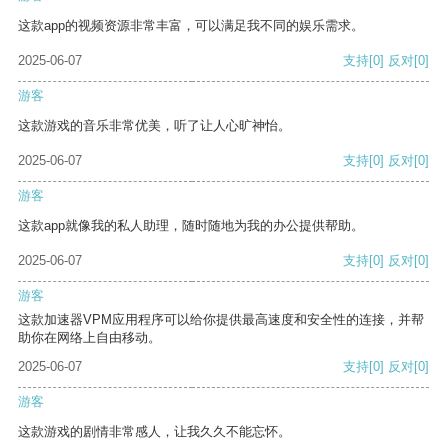
这款app的视频资源非常丰富，可以满足我不同的娱乐需求。
2025-06-07
支持
[0]
反对
[0]
游客
这款游戏的音乐非常优美，听了让人心旷神怡。
2025-06-07
支持
[0]
反对
[0]
游客
这款app就像我的私人助理，随时随地为我的办公提供帮助。
2025-06-07
支持
[0]
反对
[0]
游客
这款加速器VPM应用程序可以给你提供最高速度和安全性的连接，并帮
助你在网络上自由移动。
2025-06-07
支持
[0]
反对
[0]
游客
这款游戏的剧情非常感人，让我久久不能忘怀。