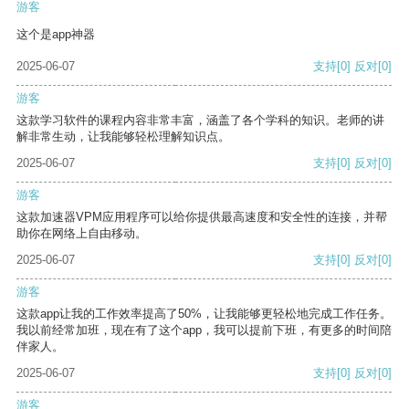
游客
这个是app神器
2025-06-07
支持
[0]
反对
[0]
游客
这款学习软件的课程内容非常丰富，涵盖了各个学科的知识。老师的讲
解非常生动，让我能够轻松理解知识点。
2025-06-07
支持
[0]
反对
[0]
游客
这款加速器VPM应用程序可以给你提供最高速度和安全性的连接，并帮
助你在网络上自由移动。
2025-06-07
支持
[0]
反对
[0]
游客
这款app让我的工作效率提高了50%，让我能够更轻松地完成工作任务。
我以前经常加班，现在有了这个app，我可以提前下班，有更多的时间陪
伴家人。
2025-06-07
支持
[0]
反对
[0]
游客