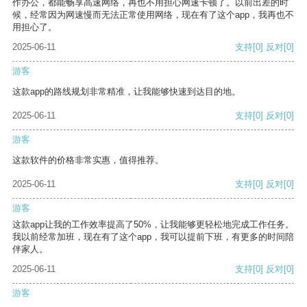
作办公，都能畅享高速网络，再也不用担心网速卡顿了。以前出差的时
候，经常因为网速慢而无法正常使用网络，现在有了这个app，我再也不
用担心了。
2025-06-11
支持
[0]
反对
[0]
游客
这款app的路线规划非常精准，让我能够快速到达目的地。
2025-06-11
支持
[0]
反对
[0]
游客
这款软件的价格非常实惠，值得推荐。
2025-06-11
支持
[0]
反对
[0]
游客
这款app让我的工作效率提高了50%，让我能够更轻松地完成工作任务。
我以前经常加班，现在有了这个app，我可以提前下班，有更多的时间陪
伴家人。
2025-06-11
支持
[0]
反对
[0]
游客