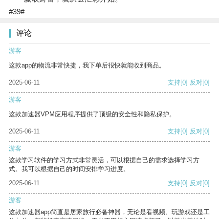
#39#
评论
游客
这款app的物流非常快捷，我下单后很快就能收到商品。
2025-06-11
支持
[0]
反对
[0]
游客
这款加速器VPM应用程序提供了顶级的安全性和隐私保护。
2025-06-11
支持
[0]
反对
[0]
游客
这款学习软件的学习方式非常灵活，可以根据自己的需求选择学习方
式。我可以根据自己的时间安排学习进度。
2025-06-11
支持
[0]
反对
[0]
游客
这款加速器app简直是居家旅行必备神器，无论是看视频、玩游戏还是工