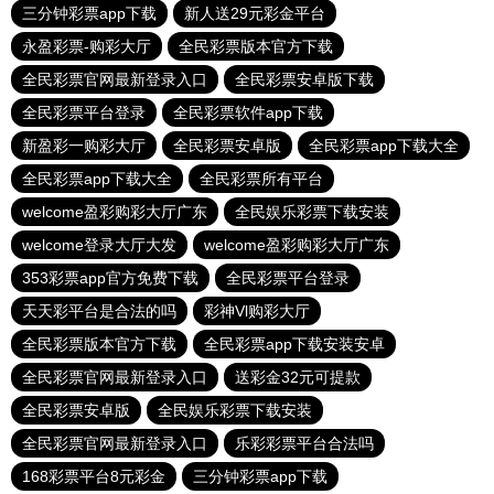
三分钟彩票app下载
新人送29元彩金平台
永盈彩票-购彩大厅
全民彩票版本官方下载
全民彩票官网最新登录入口
全民彩票安卓版下载
全民彩票平台登录
全民彩票软件app下载
新盈彩一购彩大厅
全民彩票安卓版
全民彩票app下载大全
全民彩票app下载大全
全民彩票所有平台
welcome盈彩购彩大厅广东
全民娱乐彩票下载安装
welcome登录大厅大发
welcome盈彩购彩大厅广东
353彩票app官方免费下载
全民彩票平台登录
天天彩平台是合法的吗
彩神Vl购彩大厅
全民彩票版本官方下载
全民彩票app下载安装安卓
全民彩票官网最新登录入口
送彩金32元可提款
全民彩票安卓版
全民娱乐彩票下载安装
全民彩票官网最新登录入口
乐彩彩票平台合法吗
168彩票平台8元彩金
三分钟彩票app下载