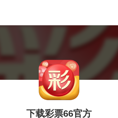
下载彩票66官方