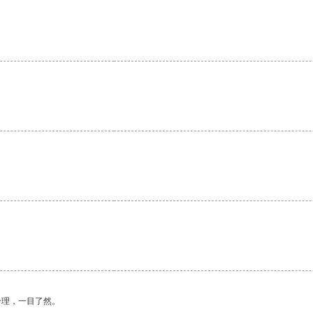
合理，一目了然。