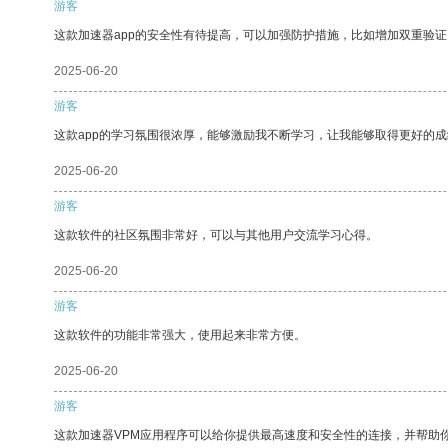
游客
这款加速器app的安全性有待提高，可以加强防护措施，比如增加双重验证
2025-06-20
游客
这款app的学习氛围很浓厚，能够激励我不断学习，让我能够取得更好的成
2025-06-20
游客
这款软件的社区氛围非常好，可以与其他用户交流学习心得。
2025-06-20
游客
这款软件的功能非常强大，使用起来非常方便。
2025-06-20
游客
这款加速器VPM应用程序可以给你提供最高速度和安全性的连接，并帮助