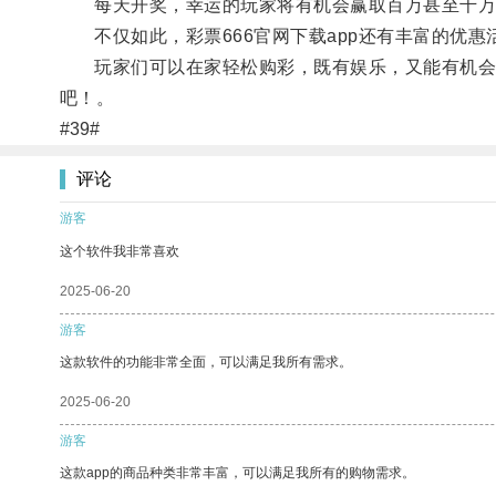
每天开奖，幸运的玩家将有机会赢取百万甚至千万
不仅如此，彩票666官网下载app还有丰富的优惠
玩家们可以在家轻松购彩，既有娱乐，又能有机会赢取
吧！。
#39#
评论
游客
这个软件我非常喜欢
2025-06-20
游客
这款软件的功能非常全面，可以满足我所有需求。
2025-06-20
游客
这款app的商品种类非常丰富，可以满足我所有的购物需求。