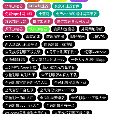
坚果加速器
tiktok加速器
狗急加速器官网
免费vqn外网加速
小蓝鸟
免费vps加速器外网苹果版
旋风加速度器
快连加速器
快连加速器官网入口
原子加速器
快鸭加速器
旋风加速度器
外网网址导航
软件中心
雷霆加速
狂飙加速器
哔咔漫画
快鸭VPN
新人送29元彩金平台
国民彩票下载地址
全民娱乐彩票下载安装
6号平台彩票下载?
6f彩票welcome
原版699彩票
新人送29元彩金平台
一分大发系统彩票app
三分钟彩票app下载
新人送29元彩金平台
永盈彩票-购彩大厅
全民彩票版本官方下载
全民彩票官网最新登录入口
全民彩票安卓版下载
全民彩票平台登录
全民彩票软件app下载
新盈彩一购彩大厅
全民彩票安卓版
全民彩票app下载大全
全民彩票app下载大全
全民彩票所有平台
welcome盈彩购彩大厅广东
全民娱乐彩票下载安装