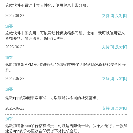
这款软件的设计非常人性化，使用起来非常舒服。
2025-06-22
支持
[0]
反对
[0]
游客
这款软件非常实用，可以帮助我解决很多问题。比如，我可以使用它来
查找资料、翻译语言、编写代码等。
2025-06-22
支持
[0]
反对
[0]
游客
这款加速器VPM应用程序已经为我们带来了无限的隐私保护和安全性保
护。
2025-06-22
支持
[0]
反对
[0]
游客
这款app的功能非常丰富，可以满足我不同的社交需求。
2025-06-22
支持
[0]
反对
[0]
游客
这款加速器app的价格有点贵，可以适当降低一些。我个人觉得，一款加
速器app的价格应该在50元以下才比较合理。