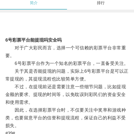
简介
排行
6号彩票平台能提现吗安全吗
对于广大彩民而言，选择一个可信赖的彩票平台非常重
要。
6号彩票平台作为一个知名的彩票平台，一直备受关注。
关于其是否能提现的问题，实际上6号彩票平台是可以正
常提现的，其提现流程也比较简单方便。
不过，在提现前还是需要注意一些细节问题，比如提现
金额的要求、提现的时间等，以免耽误到彩民们的资金安全
和使用需求。
因此，在选择彩票平台时，不仅要关注中奖率和游戏种
类，也要留意平台的信誉和提现流程，保证自己的利益不受
损失。
#39#