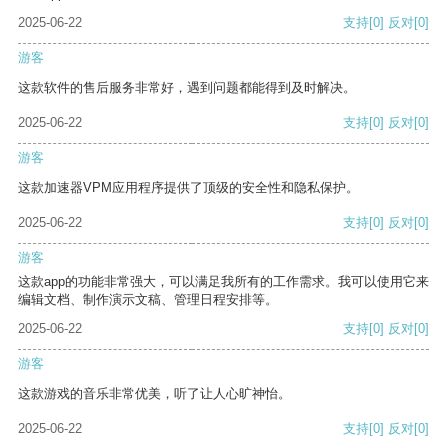
2025-06-22
支持
[0]
反对
[0]
游客
这款软件的售后服务非常好，遇到问题都能得到及时解决。
2025-06-22
支持
[0]
反对
[0]
游客
这款加速器VPM应用程序提供了顶级的安全性和隐私保护。
2025-06-22
支持
[0]
反对
[0]
游客
这款app的功能非常强大，可以满足我所有的工作需求。我可以使用它来
编辑文档、制作演示文稿、管理日程安排等。
2025-06-22
支持
[0]
反对
[0]
游客
这款游戏的音乐非常优美，听了让人心旷神怡。
2025-06-22
支持
[0]
反对
[0]