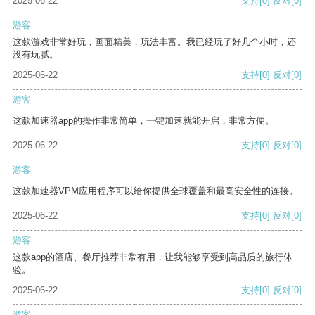
2025-06-22
支持
[0]
反对
[0]
游客
这款游戏非常好玩，画面精美，玩法丰富。我已经玩了好几个小时，还
没有玩腻。
2025-06-22
支持
[0]
反对
[0]
游客
这款加速器app的操作非常简单，一键加速就能开启，非常方便。
2025-06-22
支持
[0]
反对
[0]
游客
这款加速器VPM应用程序可以给你提供全球覆盖和最高安全性的连接。
2025-06-22
支持
[0]
反对
[0]
游客
这款app的酒店、餐厅推荐非常有用，让我能够享受到高品质的旅行体
验。
2025-06-22
支持
[0]
反对
[0]
游客