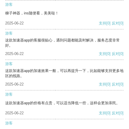
游客
梯子神器，ins随便看，美美哒！
2025-06-22
支持
[0]
反对
[0]
游客
这款加速器app的客服很贴心，遇到问题都能及时解决，服务态度非常
好。
2025-06-22
支持
[0]
反对
[0]
游客
这款加速器app的加速效果一般，可以再提升一下，比如能够支持更多地
区的线路。
2025-06-22
支持
[0]
反对
[0]
游客
这款加速器app的价格有点贵，可以适当降低一些，这样会更加亲民。
2025-06-22
支持
[0]
反对
[0]
游客