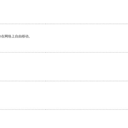
你在网络上自由移动。
。