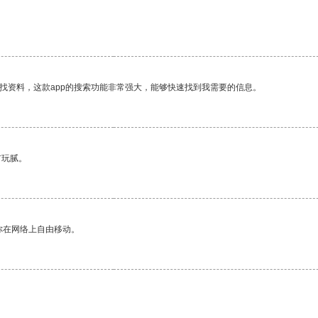
找资料，这款app的搜索功能非常强大，能够快速找到我需要的信息。
有玩腻。
你在网络上自由移动。