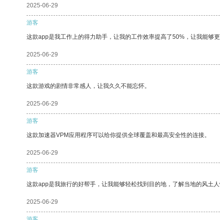
2025-06-29
游客
这款app是我工作上的得力助手，让我的工作效率提高了50%，让我能够
2025-06-29
游客
这款游戏的剧情非常感人，让我久久不能忘怀。
2025-06-29
游客
这款加速器VPM应用程序可以给你提供全球覆盖和最高安全性的连接。
2025-06-29
游客
这款app是我旅行的好帮手，让我能够轻松找到目的地，了解当地的风土人
2025-06-29
游客