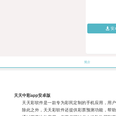
安
简介
天天中彩app安卓版
天天彩软件是一款专为彩民定制的手机应用，用户可
除此之外，天天彩软件还提供彩票预测功能，帮助