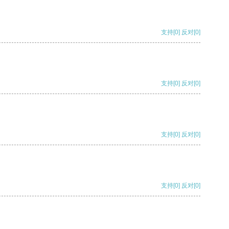
支持
[0]
反对
[0]
支持
[0]
反对
[0]
支持
[0]
反对
[0]
支持
[0]
反对
[0]