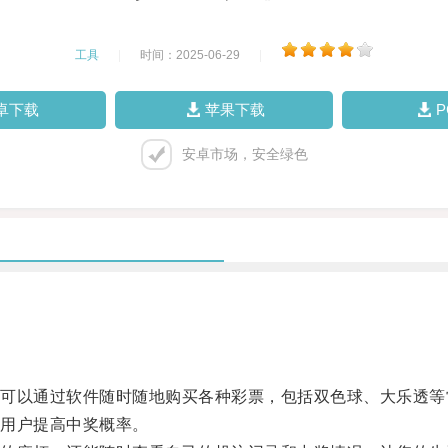
工具
|
时间：2025-06-29
|
卓下载
苹果下载
安卓市场，安全绿色
以通过软件随时随地购买各种彩票，包括双色球、大乐透等
用户提高中奖概率。