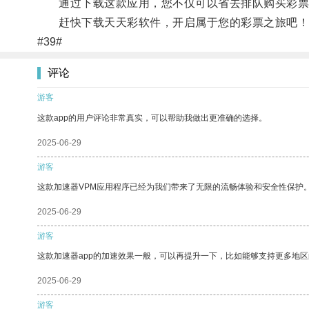
通过下载这款应用，您不仅可以省去排队购买彩票的
赶快下载天天彩软件，开启属于您的彩票之旅吧！
#39#
评论
游客
这款app的用户评论非常真实，可以帮助我做出更准确的选择。
2025-06-29
游客
这款加速器VPM应用程序已经为我们带来了无限的流畅体验和安全性保护
2025-06-29
游客
这款加速器app的加速效果一般，可以再提升一下，比如能够支持更多地
2025-06-29
游客