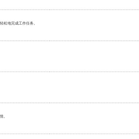
更轻松地完成工作任务。
情。