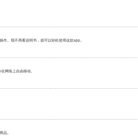
操作。我不用看说明书，就可以轻松使用这款app。
你在网络上自由移动。
的商品。