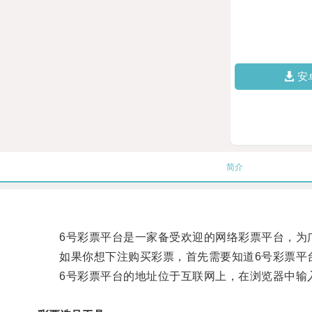
安
简介
6号彩票平台是一家备受欢迎的网络彩票平台，为广
如果你想下注购买彩票，首先需要知道6号彩票平
6号彩票平台的地址位于互联网上，在浏览器中输入“