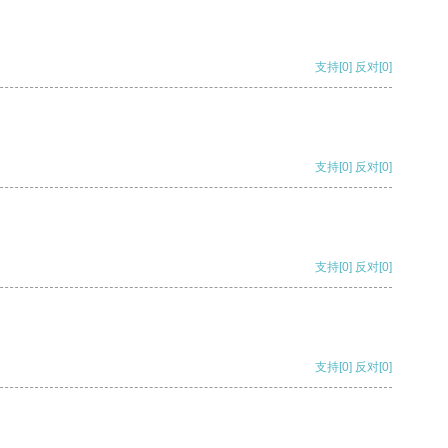
支持
[0]
反对
[0]
支持
[0]
反对
[0]
支持
[0]
反对
[0]
支持
[0]
反对
[0]