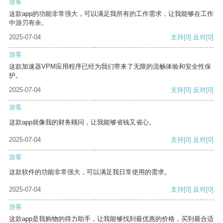
游客
这款app的功能非常强大，可以满足我所有的工作需求，让我能够在工作
中游刃有余。
2025-07-04
支持
[0]
反对
[0]
游客
这款加速器VPM应用程序已经为我们带来了无限的流畅体验和安全性保
护。
2025-07-04
支持
[0]
反对
[0]
游客
这款app就像我的财务顾问，让我能够省钱又省心。
2025-07-04
支持
[0]
反对
[0]
游客
这款软件的功能非常强大，可以满足我日常使用的需求。
2025-07-04
支持
[0]
反对
[0]
游客
这款app是我购物的得力助手，让我能够找到最优惠的价格，买到最合适