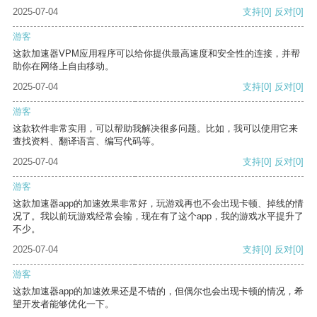
2025-07-04
支持
[0]
反对
[0]
游客
这款加速器VPM应用程序可以给你提供最高速度和安全性的连接，并帮
助你在网络上自由移动。
2025-07-04
支持
[0]
反对
[0]
游客
这款软件非常实用，可以帮助我解决很多问题。比如，我可以使用它来
查找资料、翻译语言、编写代码等。
2025-07-04
支持
[0]
反对
[0]
游客
这款加速器app的加速效果非常好，玩游戏再也不会出现卡顿、掉线的情
况了。我以前玩游戏经常会输，现在有了这个app，我的游戏水平提升了
不少。
2025-07-04
支持
[0]
反对
[0]
游客
这款加速器app的加速效果还是不错的，但偶尔也会出现卡顿的情况，希
望开发者能够优化一下。