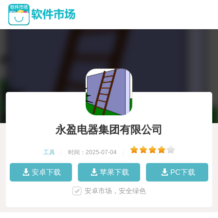
永盈电器集团有限公司
工具
|
时间：2025-07-04
|
安卓下载
苹果下载
PC下载
安卓市场，安全绿色