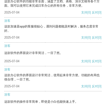
这款办公软件的功能非常全面，涵盖了文档、表格、演示文稿等各个方
面。我可以使用它来完成日常办公的所有任务，非常方便。
2025-07-04
支持
[0]
反对
[0]
游客
这款加速器app的客服很贴心，遇到问题都能及时解决，服务态度非常
好。
2025-07-04
支持
[0]
反对
[0]
游客
这款软件的界面设计非常简洁，一目了然。
2025-07-04
支持
[0]
反对
[0]
游客
这款办公软件的界面设计非常简洁，使用起来非常方便。功能的布局也
很合理，一目了然。
2025-07-04
支持
[0]
反对
[0]
游客
这款软件的操作非常简单，即使是小白也能快速上手。