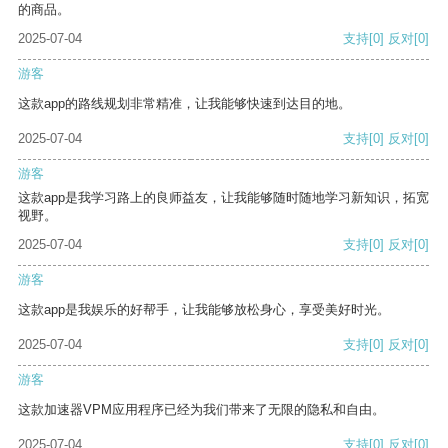
的商品。
2025-07-04
支持
[0]
反对
[0]
游客
这款app的路线规划非常精准，让我能够快速到达目的地。
2025-07-04
支持
[0]
反对
[0]
游客
这款app是我学习路上的良师益友，让我能够随时随地学习新知识，拓宽
视野。
2025-07-04
支持
[0]
反对
[0]
游客
这款app是我娱乐的好帮手，让我能够放松身心，享受美好时光。
2025-07-04
支持
[0]
反对
[0]
游客
这款加速器VPM应用程序已经为我们带来了无限的隐私和自由。
2025-07-04
支持
[0]
反对
[0]