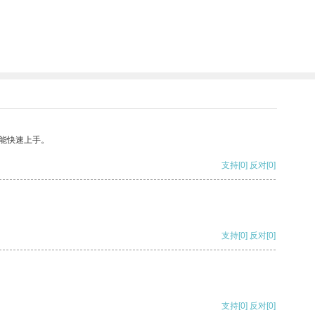
能快速上手。
支持
[0]
反对
[0]
支持
[0]
反对
[0]
支持
[0]
反对
[0]