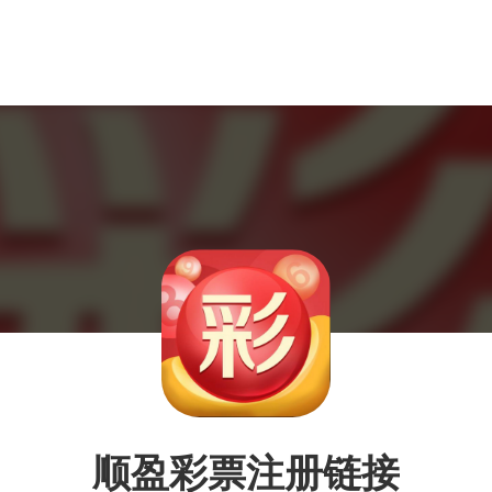
顺盈彩票注册链接