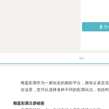
安
简介
顺盈彩票作为一家知名的购彩平台，拥有众多忠实
在这里，您可以选择各种不同的彩票玩法，包括时
顺盈彩票注册链接