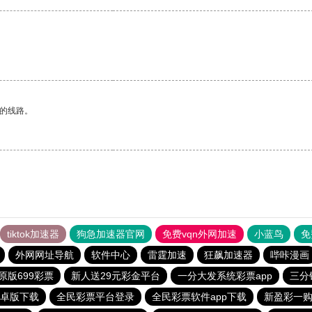
区的线路。
tiktok加速器
狗急加速器官网
免费vqn外网加速
小蓝鸟
免
外网网址导航
软件中心
雷霆加速
狂飙加速器
哔咔漫画
原版699彩票
新人送29元彩金平台
一分大发系统彩票app
三分
卓版下载
全民彩票平台登录
全民彩票软件app下载
新盈彩一