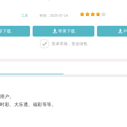
工具
|
时间：2025-07-14
|
卓下载
苹果下载
安卓市场，安全绿色
用户。
时彩、大乐透、福彩等等。