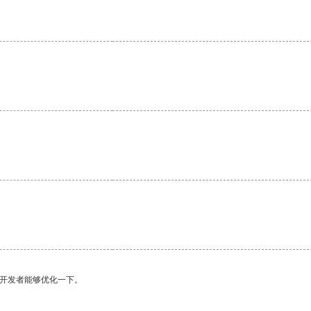
。
望开发者能够优化一下。