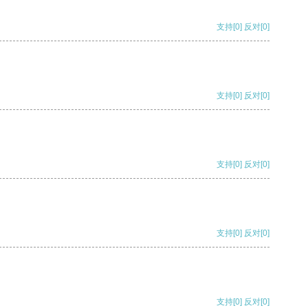
支持
[0]
反对
[0]
支持
[0]
反对
[0]
支持
[0]
反对
[0]
支持
[0]
反对
[0]
支持
[0]
反对
[0]