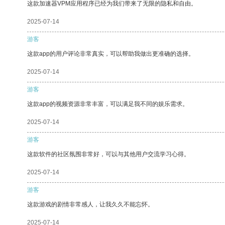
这款加速器VPM应用程序已经为我们带来了无限的隐私和自由。
2025-07-14
游客
这款app的用户评论非常真实，可以帮助我做出更准确的选择。
2025-07-14
游客
这款app的视频资源非常丰富，可以满足我不同的娱乐需求。
2025-07-14
游客
这款软件的社区氛围非常好，可以与其他用户交流学习心得。
2025-07-14
游客
这款游戏的剧情非常感人，让我久久不能忘怀。
2025-07-14