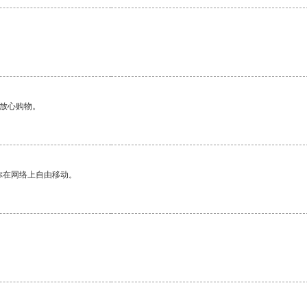
够放心购物。
你在网络上自由移动。