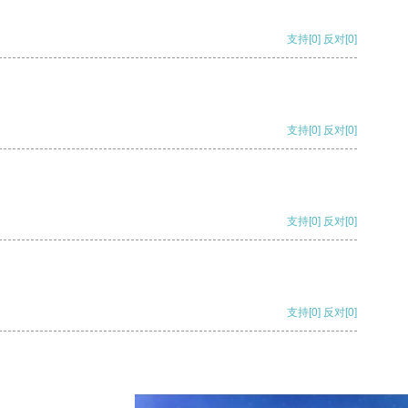
支持
[0]
反对
[0]
支持
[0]
反对
[0]
支持
[0]
反对
[0]
支持
[0]
反对
[0]
支持
[0]
反对
[0]