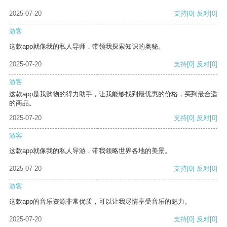
2025-07-20
支持
[0]
反对
[0]
游客
这款app就像我的私人导师，带领我探索知识的奥秘。
2025-07-20
支持
[0]
反对
[0]
游客
这款app是我购物的得力助手，让我能够找到最优惠的价格，买到最合适
的商品。
2025-07-20
支持
[0]
反对
[0]
游客
这款app就像我的私人导游，带我领略世界各地的美景。
2025-07-20
支持
[0]
反对
[0]
游客
这款app的音乐资源非常优质，可以让我尽情享受音乐的魅力。
2025-07-20
支持
[0]
反对
[0]