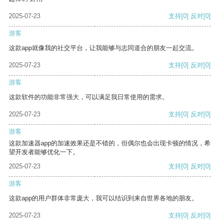
2025-07-23
支持
[0]
反对
[0]
游客
这款app就像我的社交平台，让我能够与志同道合的朋友一起交流。
2025-07-23
支持
[0]
反对
[0]
游客
这款软件的功能非常强大，可以满足我日常使用的需求。
2025-07-23
支持
[0]
反对
[0]
游客
这款加速器app的加速效果还是不错的，但偶尔也会出现卡顿的情况，希
望开发者能够优化一下。
2025-07-23
支持
[0]
反对
[0]
游客
这款app的用户群体非常庞大，我可以结识到来自世界各地的朋友。
2025-07-23
支持
[0]
反对
[0]