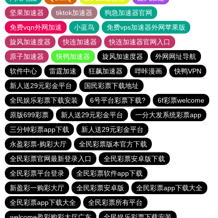
坚果加速器
tiktok加速器
狗急加速器官网
免费vqn外网加速
小蓝鸟
免费vps加速器外网苹果版
旋风加速度器
快连加速器
快连加速器官网入口
原子加速器
快鸭加速器
旋风加速度器
外网网址导航
软件中心
雷霆加速
狂飙加速器
哔咔漫画
快鸭VPN
新人送29元彩金平台
国民彩票下载地址
全民娱乐彩票下载安装
6号平台彩票下载?
6f彩票welcome
原版699彩票
新人送29元彩金平台
一分大发系统彩票app
三分钟彩票app下载
新人送29元彩金平台
永盈彩票-购彩大厅
全民彩票版本官方下载
全民彩票官网最新登录入口
全民彩票安卓版下载
全民彩票平台登录
全民彩票软件app下载
新盈彩一购彩大厅
全民彩票安卓版
全民彩票app下载大全
全民彩票app下载大全
全民彩票所有平台
welcome盈彩购彩大厅广东
全民娱乐彩票下载安装