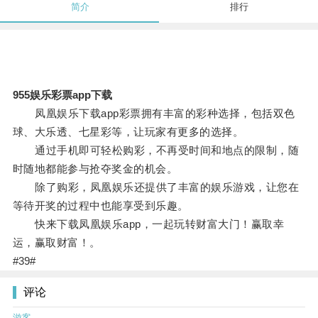
简介
排行
955娱乐彩票app下载
凤凰娱乐下载app彩票拥有丰富的彩种选择，包括双色
球、大乐透、七星彩等，让玩家有更多的选择。
通过手机即可轻松购彩，不再受时间和地点的限制，随
时随地都能参与抢夺奖金的机会。
除了购彩，凤凰娱乐还提供了丰富的娱乐游戏，让您在
等待开奖的过程中也能享受到乐趣。
快来下载凤凰娱乐app，一起玩转财富大门！赢取幸
运，赢取财富！。
#39#
评论
游客