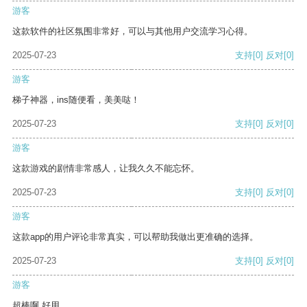
游客
这款软件的社区氛围非常好，可以与其他用户交流学习心得。
2025-07-23
支持
[0]
反对
[0]
游客
梯子神器，ins随便看，美美哒！
2025-07-23
支持
[0]
反对
[0]
游客
这款游戏的剧情非常感人，让我久久不能忘怀。
2025-07-23
支持
[0]
反对
[0]
游客
这款app的用户评论非常真实，可以帮助我做出更准确的选择。
2025-07-23
支持
[0]
反对
[0]
游客
超棒啊 好用