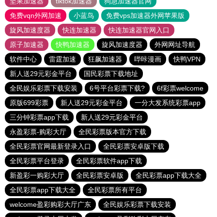
坚果加速器
tiktok加速器
狗急加速器官网
免费vqn外网加速
小蓝鸟
免费vps加速器外网苹果版
旋风加速度器
快连加速器
快连加速器官网入口
原子加速器
快鸭加速器
旋风加速度器
外网网址导航
软件中心
雷霆加速
狂飙加速器
哔咔漫画
快鸭VPN
新人送29元彩金平台
国民彩票下载地址
全民娱乐彩票下载安装
6号平台彩票下载?
6f彩票welcome
原版699彩票
新人送29元彩金平台
一分大发系统彩票app
三分钟彩票app下载
新人送29元彩金平台
永盈彩票-购彩大厅
全民彩票版本官方下载
全民彩票官网最新登录入口
全民彩票安卓版下载
全民彩票平台登录
全民彩票软件app下载
新盈彩一购彩大厅
全民彩票安卓版
全民彩票app下载大全
全民彩票app下载大全
全民彩票所有平台
welcome盈彩购彩大厅广东
全民娱乐彩票下载安装