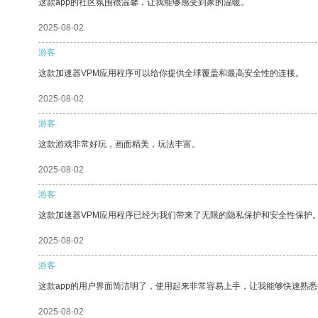
这款app的社区氛围很温馨，让我能够感受到家的温暖。
2025-08-02
游客
这款加速器VPM应用程序可以给你提供全球覆盖和最高安全性的连接。
2025-08-02
游客
这款游戏非常好玩，画面精美，玩法丰富。
2025-08-02
游客
这款加速器VPM应用程序已经为我们带来了无限的隐私保护和安全性保护
2025-08-02
游客
这款app的用户界面简洁明了，使用起来非常容易上手，让我能够快速熟悉
2025-08-02