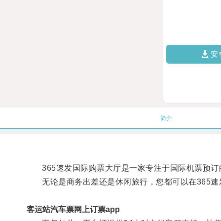
安
简介
365速发国际购票大厅是一家专注于国际机票预订的
无论是商务出差还是休闲旅行，您都可以在365速
客运站汽车票网上订票app