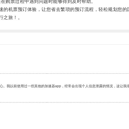
在购票过程中遇到问题时能够得到及时帮助。
速的机票预订体验，让您省去繁琐的预订流程，轻松规划您的
行之旅！。
放心。我以前使用过一些其他的加速器app，经常会出现个人信息泄露的情况，这让我
。