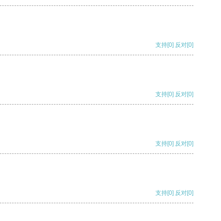
支持
[0]
反对
[0]
支持
[0]
反对
[0]
支持
[0]
反对
[0]
支持
[0]
反对
[0]