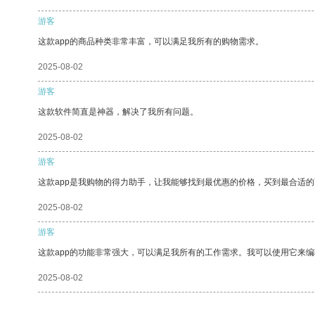
游客
这款app的商品种类非常丰富，可以满足我所有的购物需求。
2025-08-02
游客
这款软件简直是神器，解决了我所有问题。
2025-08-02
游客
这款app是我购物的得力助手，让我能够找到最优惠的价格，买到最合适
2025-08-02
游客
这款app的功能非常强大，可以满足我所有的工作需求。我可以使用它来
2025-08-02