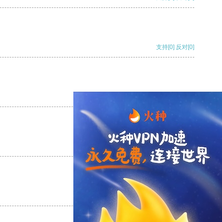
支持
[0]
反对
[0]
支持
[0]
反对
[0]
支持
[0]
反对
[0]
支持
[0]
反对
[0]