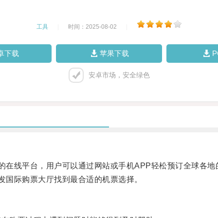
工具
|
时间：2025-08-02
|
卓下载
苹果下载
安卓市场，安全绿色
在线平台，用户可以通过网站或手机APP轻松预订全球各地
发国际购票大厅找到最合适的机票选择。