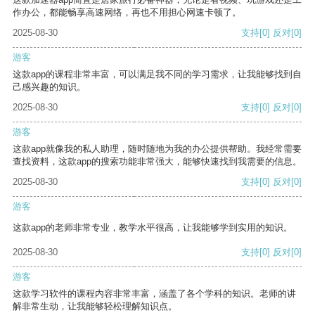
作办公，都能畅享高速网络，再也不用担心网速卡顿了。
2025-08-30
支持
[0]
反对
[0]
游客
这款app的课程非常丰富，可以满足我不同的学习需求，让我能够找到自
己感兴趣的知识。
2025-08-30
支持
[0]
反对
[0]
游客
这款app就像我的私人助理，随时随地为我的办公提供帮助。我经常需要
查找资料，这款app的搜索功能非常强大，能够快速找到我需要的信息。
2025-08-30
支持
[0]
反对
[0]
游客
这款app的老师非常专业，教学水平很高，让我能够学到实用的知识。
2025-08-30
支持
[0]
反对
[0]
游客
这款学习软件的课程内容非常丰富，涵盖了各个学科的知识。老师的讲
解非常生动，让我能够轻松理解知识点。