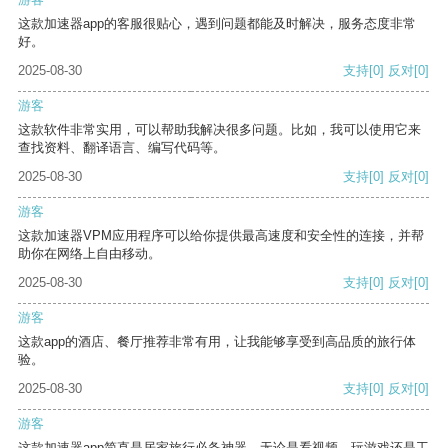
这款加速器app的客服很贴心，遇到问题都能及时解决，服务态度非常
好。
2025-08-30
支持
[0]
反对
[0]
游客
这款软件非常实用，可以帮助我解决很多问题。比如，我可以使用它来
查找资料、翻译语言、编写代码等。
2025-08-30
支持
[0]
反对
[0]
游客
这款加速器VPM应用程序可以给你提供最高速度和安全性的连接，并帮
助你在网络上自由移动。
2025-08-30
支持
[0]
反对
[0]
游客
这款app的酒店、餐厅推荐非常有用，让我能够享受到高品质的旅行体
验。
2025-08-30
支持
[0]
反对
[0]
游客
这款加速器app简直是居家旅行必备神器，无论是看视频、玩游戏还是工