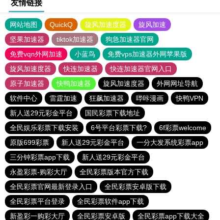
友情链接
网站地图
QuickQ
旋风加速度器
旋风加速
坚果加速器
tiktok加速器
狗急加速器官网
免费vqn外网加速
小蓝鸟
免费vps加速器外网苹果版
旋风加速度器
快连加速器
快连加速器官网入口
原子加速器
快鸭加速器
旋风加速度器
外网网址导航
软件中心
雷霆加速
狂飙加速器
哔咔漫画
快鸭VPN
新人送29元彩金平台
国民彩票下载地址
全民娱乐彩票下载安装
6号平台彩票下载?
6f彩票welcome
原版699彩票
新人送29元彩金平台
一分大发系统彩票app
三分钟彩票app下载
新人送29元彩金平台
永盈彩票-购彩大厅
全民彩票版本官方下载
全民彩票官网最新登录入口
全民彩票安卓版下载
全民彩票平台登录
全民彩票软件app下载
新盈彩一购彩大厅
全民彩票安卓版
全民彩票app下载大全