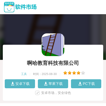
啊哈教育科技有限公司
工具
|
时间：2025-08-30
|
安卓下载
苹果下载
PC下载
安卓市场，安全绿色