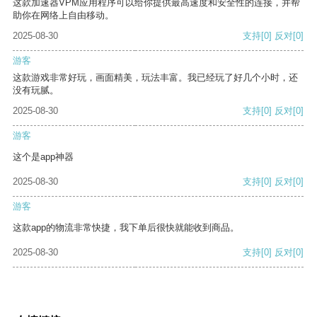
这款加速器VPM应用程序可以给你提供最高速度和安全性的连接，并帮
助你在网络上自由移动。
2025-08-30
支持
[0]
反对
[0]
游客
这款游戏非常好玩，画面精美，玩法丰富。我已经玩了好几个小时，还
没有玩腻。
2025-08-30
支持
[0]
反对
[0]
游客
这个是app神器
2025-08-30
支持
[0]
反对
[0]
游客
这款app的物流非常快捷，我下单后很快就能收到商品。
2025-08-30
支持
[0]
反对
[0]