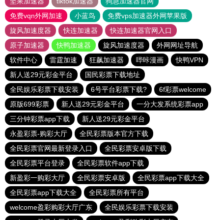
坚果加速器
tiktok加速器
狗急加速器官网
免费vqn外网加速
小蓝鸟
免费vps加速器外网苹果版
旋风加速度器
快连加速器
快连加速器官网入口
原子加速器
快鸭加速器
旋风加速度器
外网网址导航
软件中心
雷霆加速
狂飙加速器
哔咔漫画
快鸭VPN
新人送29元彩金平台
国民彩票下载地址
全民娱乐彩票下载安装
6号平台彩票下载?
6f彩票welcome
原版699彩票
新人送29元彩金平台
一分大发系统彩票app
三分钟彩票app下载
新人送29元彩金平台
永盈彩票-购彩大厅
全民彩票版本官方下载
全民彩票官网最新登录入口
全民彩票安卓版下载
全民彩票平台登录
全民彩票软件app下载
新盈彩一购彩大厅
全民彩票安卓版
全民彩票app下载大全
全民彩票app下载大全
全民彩票所有平台
welcome盈彩购彩大厅广东
全民娱乐彩票下载安装