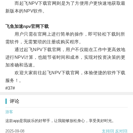
而起飞NPV下载官网则是为了方便用户更快速地获取最
新版本的NPV软件。
飞鱼加速npv官网下载
用户只需在官网上进行简单的操作，即可轻松下载到所
需软件，无需繁琐的注册或购买程序。
通过起飞NPV下载官网，用户不仅能在工作中更高效地
进行NPV计算，也能节省时间和成本，实现对投资决策的更
加准确和迅速。
欢迎大家前往起飞NPV下载官网，体验便捷的软件下载
服务！。
#37#
评论
游客
这款app是我娱乐的好帮手，让我能够放松身心，享受美好时光。
2025-09-08
支持
[0]
反对
[0]