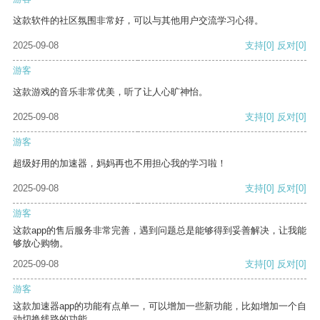
这款软件的社区氛围非常好，可以与其他用户交流学习心得。
2025-09-08
支持
[0]
反对
[0]
游客
这款游戏的音乐非常优美，听了让人心旷神怡。
2025-09-08
支持
[0]
反对
[0]
游客
超级好用的加速器，妈妈再也不用担心我的学习啦！
2025-09-08
支持
[0]
反对
[0]
游客
这款app的售后服务非常完善，遇到问题总是能够得到妥善解决，让我能
够放心购物。
2025-09-08
支持
[0]
反对
[0]
游客
这款加速器app的功能有点单一，可以增加一些新功能，比如增加一个自
动切换线路的功能。