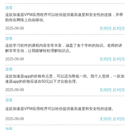
游客
这款加速器VPM应用程序可以给你提供最高速度和安全性的连接，并帮
助你在网络上自由移动。
2025-09-08
支持
[0]
反对
[0]
游客
这款学习软件的课程内容非常丰富，涵盖了各个学科的知识。老师的讲
解非常生动，让我能够轻松理解知识点。
2025-09-08
支持
[0]
反对
[0]
游客
这款加速器app的价格有点贵，可以适当降低一些。我个人觉得，一款加
速器app的价格应该在50元以下才比较合理。
2025-09-08
支持
[0]
反对
[0]
游客
这款加速器VPM应用程序可以给你提供最高速度和安全性的连接。
2025-09-08
支持
[0]
反对
[0]
游客