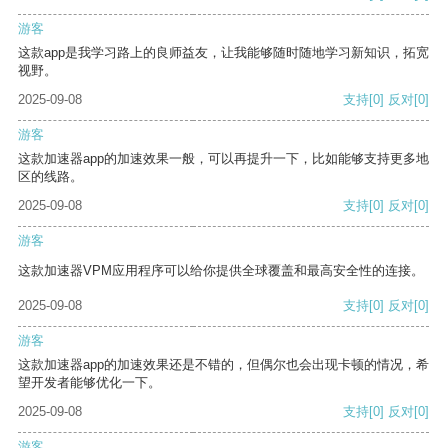
游客
这款app是我学习路上的良师益友，让我能够随时随地学习新知识，拓宽
视野。
2025-09-08
支持
[0]
反对
[0]
游客
这款加速器app的加速效果一般，可以再提升一下，比如能够支持更多地
区的线路。
2025-09-08
支持
[0]
反对
[0]
游客
这款加速器VPM应用程序可以给你提供全球覆盖和最高安全性的连接。
2025-09-08
支持
[0]
反对
[0]
游客
这款加速器app的加速效果还是不错的，但偶尔也会出现卡顿的情况，希
望开发者能够优化一下。
2025-09-08
支持
[0]
反对
[0]
游客