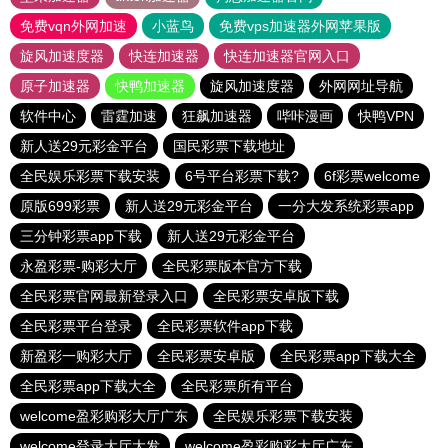
免费vqn外网加速
小蓝鸟
免费vps加速器外网苹果版
旋风加速度器
快连加速器
快连加速器官网入口
原子加速器
快鸭加速器
旋风加速度器
外网网址导航
软件中心
雷霆加速
狂飙加速器
哔咔漫画
快鸭VPN
新人送29元彩金平台
国民彩票下载地址
全民娱乐彩票下载安装
6号平台彩票下载?
6f彩票welcome
原版699彩票
新人送29元彩金平台
一分大发系统彩票app
三分钟彩票app下载
新人送29元彩金平台
永盈彩票-购彩大厅
全民彩票版本官方下载
全民彩票官网最新登录入口
全民彩票安卓版下载
全民彩票平台登录
全民彩票软件app下载
新盈彩一购彩大厅
全民彩票安卓版
全民彩票app下载大全
全民彩票app下载大全
全民彩票所有平台
welcome盈彩购彩大厅广东
全民娱乐彩票下载安装
welcome登录大厅大发
welcome盈彩购彩大厅广东