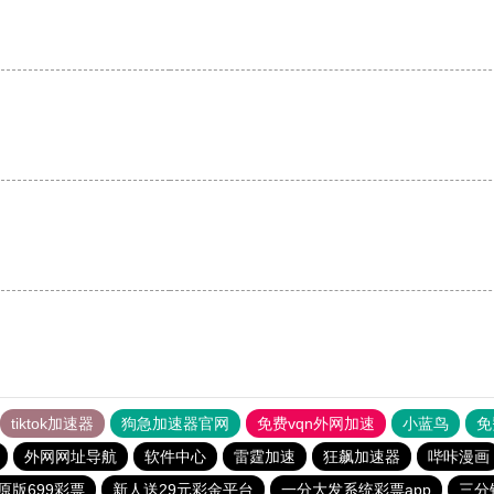
。
tiktok加速器
狗急加速器官网
免费vqn外网加速
小蓝鸟
免
外网网址导航
软件中心
雷霆加速
狂飙加速器
哔咔漫画
原版699彩票
新人送29元彩金平台
一分大发系统彩票app
三分