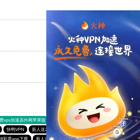
支持
[0]
反对
[0]
支持
[0]
反对
[0]
支持
[0]
反对
[0]
费vps加速器外网苹果版
旋风加速度器
快连加速器
快鸭VPN
新人送29元彩金平台
国民彩票下载地址
钟彩票app下载
新人送29元彩金平台
永盈彩票-购彩大厅