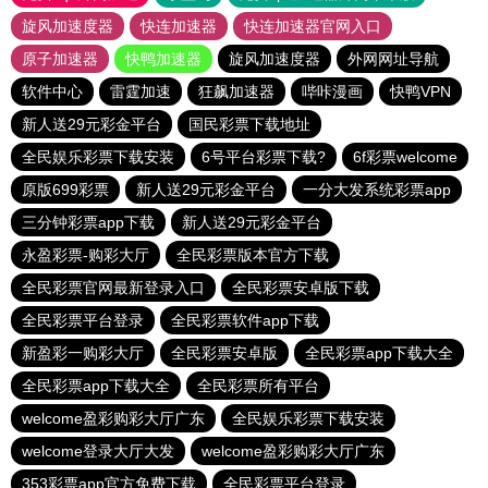
旋风加速度器
快连加速器
快连加速器官网入口
原子加速器
快鸭加速器
旋风加速度器
外网网址导航
软件中心
雷霆加速
狂飙加速器
哔咔漫画
快鸭VPN
新人送29元彩金平台
国民彩票下载地址
全民娱乐彩票下载安装
6号平台彩票下载?
6f彩票welcome
原版699彩票
新人送29元彩金平台
一分大发系统彩票app
三分钟彩票app下载
新人送29元彩金平台
永盈彩票-购彩大厅
全民彩票版本官方下载
全民彩票官网最新登录入口
全民彩票安卓版下载
全民彩票平台登录
全民彩票软件app下载
新盈彩一购彩大厅
全民彩票安卓版
全民彩票app下载大全
全民彩票app下载大全
全民彩票所有平台
welcome盈彩购彩大厅广东
全民娱乐彩票下载安装
welcome登录大厅大发
welcome盈彩购彩大厅广东
353彩票app官方免费下载
全民彩票平台登录