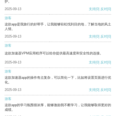
护。
2025-09-13
支持
[0]
反对
[0]
游客
这款app是我旅行的好帮手，让我能够轻松找到目的地，了解当地的风土
人情。
2025-09-13
支持
[0]
反对
[0]
游客
这款加速器VPM应用程序可以给你提供最高速度和安全性的连接。
2025-09-13
支持
[0]
反对
[0]
游客
这款加速器app的操作有点复杂，可以简化一下，比如将设置页面进行优
化。
2025-09-13
支持
[0]
反对
[0]
游客
这款app的学习氛围很浓厚，能够激励我不断学习，让我能够取得更好的
成绩。