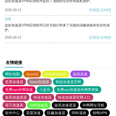
这款加速器VPM应用程序提供了顶级的安全性和隐私保护。
2025-09-13
支持
[0]
反对
[0]
游客
这款加速器VPM应用程序已经为我们带来了无限的流畅体验和安全性保
护。
2025-09-13
支持
[0]
反对
[0]
友情链接
网站地图
QuickQ
旋风加速度器
旋风加速
坚果加速器
tiktok加速器
狗急加速器官网
免费vqn外网加速
小蓝鸟
免费vps加速器外网苹果版
旋风加速度器
快连加速器
快连加速器官网入口
原子加速器
快鸭加速器
旋风加速度器
外网网址导航
软件中心
雷霆加速
狂飙加速器
哔咔漫画
快鸭VPN