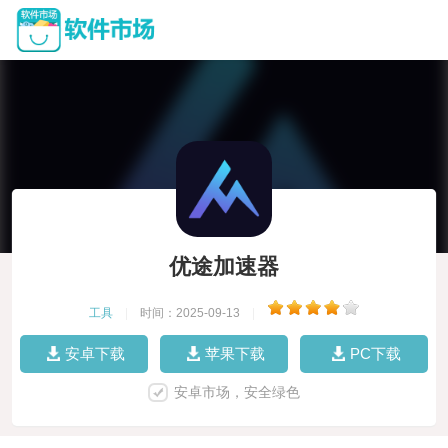
优途加速器
工具
|
时间：2025-09-13
|
安卓下载
苹果下载
PC下载
安卓市场，安全绿色