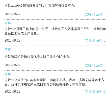
这款app就像我的财务顾问，让我能够省钱又省心。
2025-09-22
支持
[0]
反对
[0]
游客
这款app是我工作上的得力助手，让我的工作效率提高了50%，让我能够
更轻松地完成工作任务。
2025-09-22
支持
[0]
反对
[0]
游客
这款游戏的音乐非常优美，听了让人心旷神怡。
2025-09-22
支持
[0]
反对
[0]
游客
这款办公软件的功能非常全面，涵盖了文档、表格、演示文稿等各个方
面。我可以使用它来完成日常办公的所有任务，非常方便。
2025-09-22
支持
[0]
反对
[0]