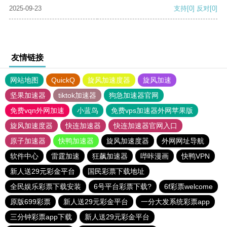
2025-09-23
支持
[0]
反对
[0]
友情链接
网站地图
QuickQ
旋风加速度器
旋风加速
坚果加速器
tiktok加速器
狗急加速器官网
免费vqn外网加速
小蓝鸟
免费vps加速器外网苹果版
旋风加速度器
快连加速器
快连加速器官网入口
原子加速器
快鸭加速器
旋风加速度器
外网网址导航
软件中心
雷霆加速
狂飙加速器
哔咔漫画
快鸭VPN
新人送29元彩金平台
国民彩票下载地址
全民娱乐彩票下载安装
6号平台彩票下载?
6f彩票welcome
原版699彩票
新人送29元彩金平台
一分大发系统彩票app
三分钟彩票app下载
新人送29元彩金平台