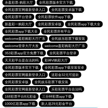
永盈彩票-购彩大厅
全民彩票版本官方下载
全民彩票官网最新登录入口
全民彩票安卓版下载
全民彩票平台登录
全民彩票软件app下载
新盈彩一购彩大厅
全民彩票安卓版
全民彩票app下载大全
全民彩票app下载大全
全民彩票所有平台
welcome盈彩购彩大厅广东
全民娱乐彩票下载安装
welcome登录大厅大发
welcome盈彩购彩大厅广东
353彩票app官方免费下载
全民彩票平台登录
天天彩平台是合法的吗
彩神Vl购彩大厅
全民彩票版本官方下载
全民彩票app下载安装安卓
全民彩票官网最新登录入口
送彩金32元可提款
全民彩票安卓版
全民娱乐彩票下载安装
全民彩票官网最新登录入口
乐彩彩票平台合法吗
168彩票平台8元彩金
三分钟彩票app下载
1000亿彩票app下载
新人送29元彩金平台