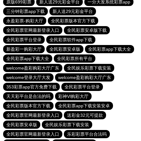
原版699彩票
新人送29元彩金平台
一分大发系统彩票app
三分钟彩票app下载
新人送29元彩金平台
永盈彩票-购彩大厅
全民彩票版本官方下载
全民彩票官网最新登录入口
全民彩票安卓版下载
全民彩票平台登录
全民彩票软件app下载
新盈彩一购彩大厅
全民彩票安卓版
全民彩票app下载大全
全民彩票app下载大全
全民彩票所有平台
welcome盈彩购彩大厅广东
全民娱乐彩票下载安装
welcome登录大厅大发
welcome盈彩购彩大厅广东
353彩票app官方免费下载
全民彩票平台登录
天天彩平台是合法的吗
彩神Vl购彩大厅
全民彩票版本官方下载
全民彩票app下载安装安卓
全民彩票官网最新登录入口
送彩金32元可提款
全民彩票安卓版
全民娱乐彩票下载安装
全民彩票官网最新登录入口
乐彩彩票平台合法吗