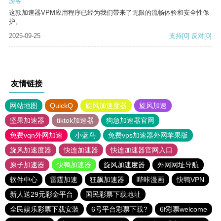
游客
这款加速器VPM应用程序已经为我们带来了无限的流畅体验和安全性保
护。
2025-09-25
支持
[0]
反对
[0]
友情链接
网站地图
QuickQ
旋风加速度器
旋风加速
坚果加速器
tiktok加速器
狗急加速器官网
免费vqn外网加速
小蓝鸟
免费vps加速器外网苹果版
旋风加速度器
快连加速器
快连加速器官网入口
原子加速器
快鸭加速器
旋风加速度器
外网网址导航
软件中心
雷霆加速
狂飙加速器
哔咔漫画
快鸭VPN
新人送29元彩金平台
国民彩票下载地址
全民娱乐彩票下载安装
6号平台彩票下载?
6f彩票welcome