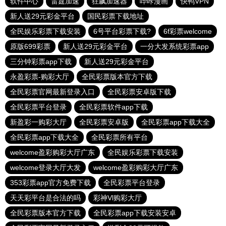
软件中心
雷霆加速
狂飙加速器
哔咔漫画
快鸭VPN
新人送29元彩金平台
国民彩票下载地址
全民娱乐彩票下载安装
6号平台彩票下载?
6f彩票welcome
原版699彩票
新人送29元彩金平台
一分大发系统彩票app
三分钟彩票app下载
新人送29元彩金平台
永盈彩票-购彩大厅
全民彩票版本官方下载
全民彩票官网最新登录入口
全民彩票安卓版下载
全民彩票平台登录
全民彩票软件app下载
新盈彩一购彩大厅
全民彩票安卓版
全民彩票app下载大全
全民彩票app下载大全
全民彩票所有平台
welcome盈彩购彩大厅广东
全民娱乐彩票下载安装
welcome登录大厅大发
welcome盈彩购彩大厅广东
353彩票app官方免费下载
全民彩票平台登录
天天彩平台是合法的吗
彩神Vl购彩大厅
全民彩票版本官方下载
全民彩票app下载安装安卓