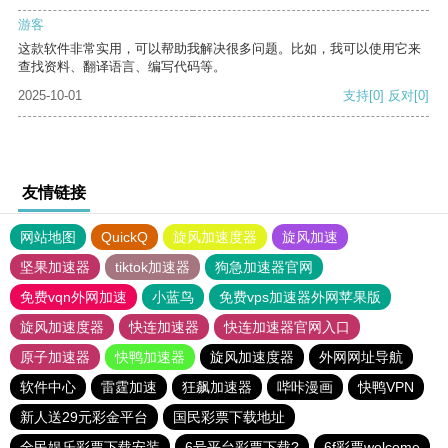
游客
这款软件非常实用，可以帮助我解决很多问题。比如，我可以使用它来
查找资料、翻译语言、编写代码等。
2025-10-01
支持
[0]
反对
[0]
友情链接
网站地图
QuickQ
旋风加速度器
旋风加速
坚果加速器
tiktok加速器
狗急加速器官网
免费vqn外网加速
小蓝鸟
免费vps加速器外网苹果版
旋风加速度器
快连加速器
快连加速器官网入口
原子加速器
快鸭加速器
旋风加速度器
外网网址导航
软件中心
雷霆加速
狂飙加速器
哔咔漫画
快鸭VPN
新人送29元彩金平台
国民彩票下载地址
全民娱乐彩票下载安装
6号平台彩票下载?
6f彩票welcome