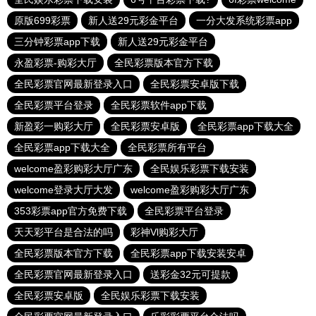
原版699彩票
新人送29元彩金平台
一分大发系统彩票app
三分钟彩票app下载
新人送29元彩金平台
永盈彩票-购彩大厅
全民彩票版本官方下载
全民彩票官网最新登录入口
全民彩票安卓版下载
全民彩票平台登录
全民彩票软件app下载
新盈彩一购彩大厅
全民彩票安卓版
全民彩票app下载大全
全民彩票app下载大全
全民彩票所有平台
welcome盈彩购彩大厅广东
全民娱乐彩票下载安装
welcome登录大厅大发
welcome盈彩购彩大厅广东
353彩票app官方免费下载
全民彩票平台登录
天天彩平台是合法的吗
彩神Vl购彩大厅
全民彩票版本官方下载
全民彩票app下载安装安卓
全民彩票官网最新登录入口
送彩金32元可提款
全民彩票安卓版
全民娱乐彩票下载安装